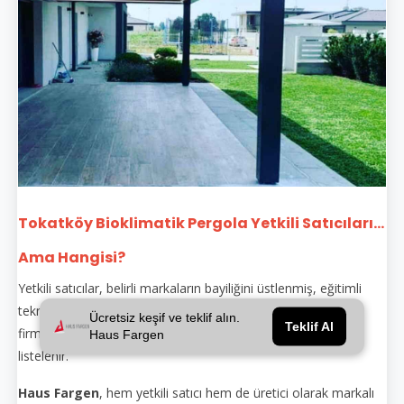
Tokatköy Bioklimatik Pergola Yetkili Satıcıları...
Ama Hangisi?
Yetkili satıcılar, belirli markaların bayiliğini üstlenmiş, eğitimli
teknik personeli olan ve orijinal ürünle montaj yapan
Ücretsiz keşif ve teklif alın.
Teklif Al
firmalardır. Yetkili satıcılar genellikle markanın sitesinde
Haus Fargen
listelenir.
Haus Fargen
, hem yetkili satıcı hem de üretici olarak markalı