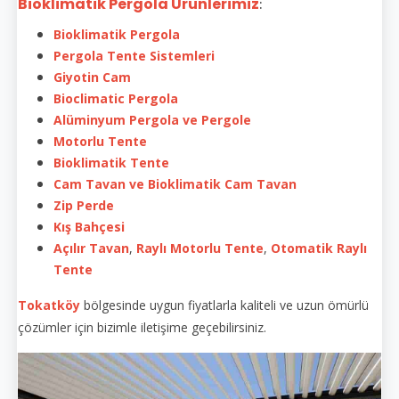
Bioklimatik Pergola Ürünlerimiz
:
Bioklimatik Pergola
Pergola Tente Sistemleri
Giyotin Cam
Bioclimatic Pergola
Alüminyum Pergola ve Pergole
Motorlu Tente
Bioklimatik Tente
Cam Tavan ve Bioklimatik Cam Tavan
Zip Perde
Kış Bahçesi
Açılır Tavan
,
Raylı Motorlu Tente
,
Otomatik Raylı
Tente
Tokatköy
bölgesinde uygun fiyatlarla kaliteli ve uzun ömürlü
çözümler için bizimle iletişime geçebilirsiniz.