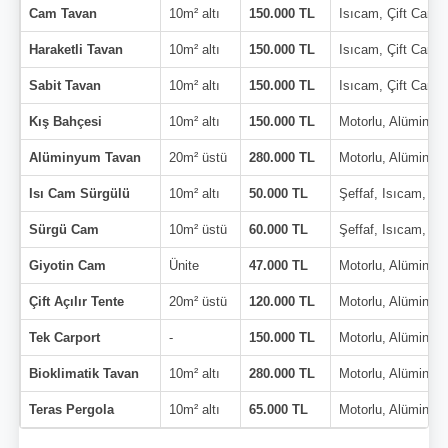
Cam Tavan
10m² altı
150.000 TL
Isıcam, Çift Cam
Haraketli Tavan
10m² altı
150.000 TL
Isıcam, Çift Cam
Sabit Tavan
10m² altı
150.000 TL
Isıcam, Çift Cam
Kış Bahçesi
10m² altı
150.000 TL
Motorlu, Alüminyu
Alüminyum Tavan
20m² üstü
280.000 TL
Motorlu, Alüminyu
Isı Cam Sürgülü
10m² altı
50.000 TL
Şeffaf, Isıcam, Çi
Sürgü Cam
10m² üstü
60.000 TL
Şeffaf, Isıcam, Çi
Giyotin Cam
Ünite
47.000 TL
Motorlu, Alüminyu
Çift Açılır Tente
20m² üstü
120.000 TL
Motorlu, Alüminyu
Tek Carport
-
150.000 TL
Motorlu, Alüminyu
Bioklimatik Tavan
10m² altı
280.000 TL
Motorlu, Alüminyu
Teras Pergola
10m² altı
65.000 TL
Motorlu, Alüminyu