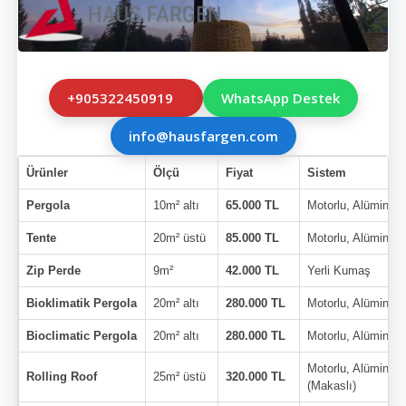
+905322450919
WhatsApp Destek
info@hausfargen.com
Ürünler
Ölçü
Fiyat
Sistem
Pergola
10m² altı
65.000 TL
Motorlu, Alüminyu
Tente
20m² üstü
85.000 TL
Motorlu, Alüminyu
Zip Perde
9m²
42.000 TL
Yerli Kumaş
Bioklimatik Pergola
20m² altı
280.000 TL
Motorlu, Alüminyu
Bioclimatic Pergola
20m² altı
280.000 TL
Motorlu, Alüminyu
Motorlu, Alüminyu
Rolling Roof
25m² üstü
320.000 TL
(Makaslı)