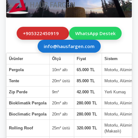
+905322450919
WhatsApp Destek
info@hausfargen.com
Ürünler
Ölçü
Fiyat
Sistem
Pergola
10m² altı
65.000 TL
Motorlu, Alüminyu
Tente
20m² üstü
85.000 TL
Motorlu, Alüminyu
Zip Perde
9m²
42.000 TL
Yerli Kumaş
Bioklimatik Pergola
20m² altı
280.000 TL
Motorlu, Alüminyu
Bioclimatic Pergola
20m² altı
280.000 TL
Motorlu, Alüminyu
Motorlu, Alüminyu
Rolling Roof
25m² üstü
320.000 TL
(Makaslı)