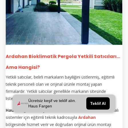
Ardahan Bioklimatik Pergola Yetkili Satıcıları...
Ama Hangisi?
Yetkili satıcılar, belirli markaların bayiliğini üstlenmiş, eğitimli
teknik personeli olan ve orijinal ürünle montaj yapan
firmalardır. Yetkili satıcılar genellikle markanın sitesinde
listelenir.
Ücretsiz keşif ve teklif alın.
Teklif Al
Haus Fargen
Haus Fargen
, hem yetkili satıcı hem de üretici olarak markalı
sistemler için eğitimli teknik kadrosuyla
Ardahan
bölgesinde hizmet verir ve doğrudan orijinal ürün montajı