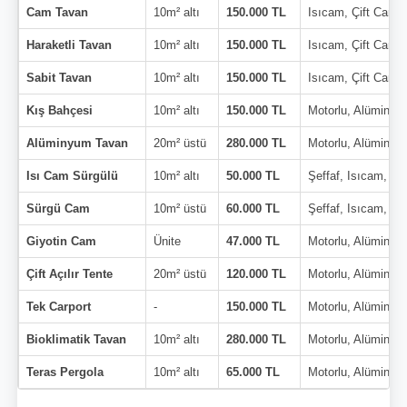
Cam Tavan
10m² altı
150.000 TL
Isıcam, Çift Cam
Haraketli Tavan
10m² altı
150.000 TL
Isıcam, Çift Cam
Sabit Tavan
10m² altı
150.000 TL
Isıcam, Çift Cam
Kış Bahçesi
10m² altı
150.000 TL
Motorlu, Alüminyu
Alüminyum Tavan
20m² üstü
280.000 TL
Motorlu, Alüminyu
Isı Cam Sürgülü
10m² altı
50.000 TL
Şeffaf, Isıcam, Çi
Sürgü Cam
10m² üstü
60.000 TL
Şeffaf, Isıcam, Çi
Giyotin Cam
Ünite
47.000 TL
Motorlu, Alüminyu
Çift Açılır Tente
20m² üstü
120.000 TL
Motorlu, Alüminyu
Tek Carport
-
150.000 TL
Motorlu, Alüminyu
Bioklimatik Tavan
10m² altı
280.000 TL
Motorlu, Alüminyu
Teras Pergola
10m² altı
65.000 TL
Motorlu, Alüminyu