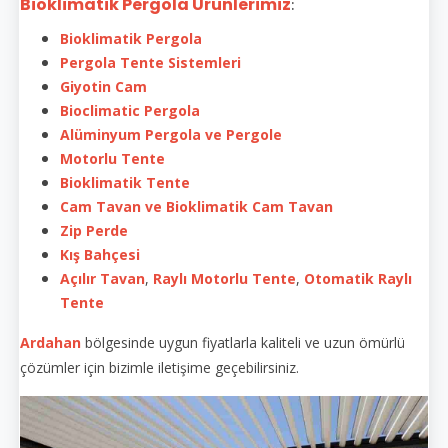
Bioklimatik Pergola Ürünlerimiz
:
Bioklimatik Pergola
Pergola Tente Sistemleri
Giyotin Cam
Bioclimatic Pergola
Alüminyum Pergola ve Pergole
Motorlu Tente
Bioklimatik Tente
Cam Tavan ve Bioklimatik Cam Tavan
Zip Perde
Kış Bahçesi
Açılır Tavan
,
Raylı Motorlu Tente
,
Otomatik Raylı
Tente
Ardahan
bölgesinde uygun fiyatlarla kaliteli ve uzun ömürlü
çözümler için bizimle iletişime geçebilirsiniz.