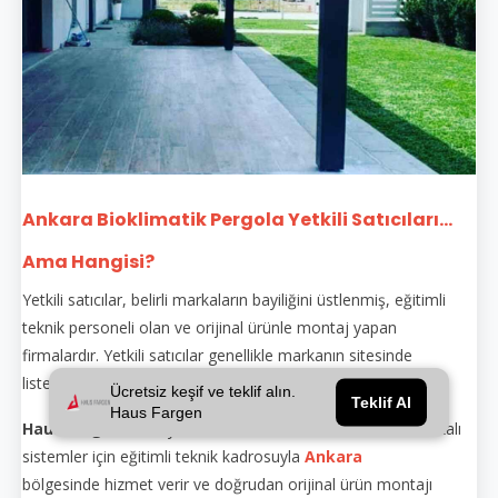
Ankara Bioklimatik Pergola Yetkili Satıcıları...
Ama Hangisi?
Yetkili satıcılar, belirli markaların bayiliğini üstlenmiş, eğitimli
teknik personeli olan ve orijinal ürünle montaj yapan
firmalardır. Yetkili satıcılar genellikle markanın sitesinde
listelenir.
Ücretsiz keşif ve teklif alın.
Teklif Al
Haus Fargen
Haus Fargen
, hem yetkili satıcı hem de üretici olarak markalı
sistemler için eğitimli teknik kadrosuyla
Ankara
bölgesinde hizmet verir ve doğrudan orijinal ürün montajı