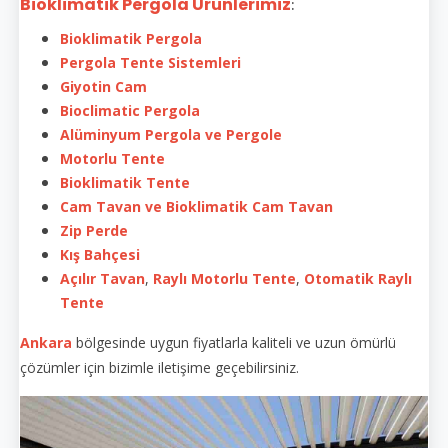
Bioklimatik Pergola Ürünlerimiz
:
Bioklimatik Pergola
Pergola Tente Sistemleri
Giyotin Cam
Bioclimatic Pergola
Alüminyum Pergola ve Pergole
Motorlu Tente
Bioklimatik Tente
Cam Tavan ve Bioklimatik Cam Tavan
Zip Perde
Kış Bahçesi
Açılır Tavan
,
Raylı Motorlu Tente
,
Otomatik Raylı
Tente
Ankara
bölgesinde uygun fiyatlarla kaliteli ve uzun ömürlü
çözümler için bizimle iletişime geçebilirsiniz.