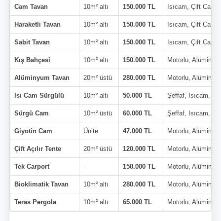
Cam Tavan
10m² altı
150.000 TL
Isıcam, Çift Cam
Haraketli Tavan
10m² altı
150.000 TL
Isıcam, Çift Cam
Sabit Tavan
10m² altı
150.000 TL
Isıcam, Çift Cam
Kış Bahçesi
10m² altı
150.000 TL
Motorlu, Alüminyu
Alüminyum Tavan
20m² üstü
280.000 TL
Motorlu, Alüminyu
Isı Cam Sürgülü
10m² altı
50.000 TL
Şeffaf, Isıcam, Çi
Sürgü Cam
10m² üstü
60.000 TL
Şeffaf, Isıcam, Çi
Giyotin Cam
Ünite
47.000 TL
Motorlu, Alüminyu
Çift Açılır Tente
20m² üstü
120.000 TL
Motorlu, Alüminyu
Tek Carport
-
150.000 TL
Motorlu, Alüminyu
Bioklimatik Tavan
10m² altı
280.000 TL
Motorlu, Alüminyu
Teras Pergola
10m² altı
65.000 TL
Motorlu, Alüminyu