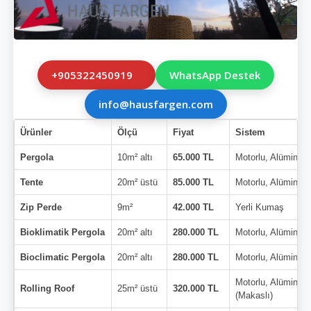
+905322450919
WhatsApp Destek
info@hausfargen.com
Ürünler
Ölçü
Fiyat
Sistem
Pergola
10m² altı
65.000 TL
Motorlu, Alüminyu
Tente
20m² üstü
85.000 TL
Motorlu, Alüminyu
Zip Perde
9m²
42.000 TL
Yerli Kumaş
Bioklimatik Pergola
20m² altı
280.000 TL
Motorlu, Alüminyu
Bioclimatic Pergola
20m² altı
280.000 TL
Motorlu, Alüminyu
Motorlu, Alüminyu
Rolling Roof
25m² üstü
320.000 TL
(Makaslı)