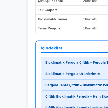
Çift Açılır Tente
20m² üstü
Tek Carport
-
Bioklimatik Tavan
10m² altı
Teras Pergola
10m² altı
İçindekiler
Bioklimatik Pergola Çiftlik – Pergola
Bioklimatik Pergola Ürünlerimiz:
Pergola Tente Çiftlik – Bioklimatik P
Çiftlik Bioklimatik Pergola – Hem Ek
Çiftlik Bioklimatik Pergola İletişim M