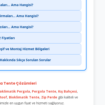
aları... Ama Hangisi?
Firmaları... Ama Hangisi?
cıları... Ama Hangisi?
 Fiyatları
eşif ve Montaj Hizmet Bölgeleri
i Hakkında Sıkça Sorulan Sorular
la Tente Çözümleri
ioklimatik
Pergola
,
Pergola Tente
,
Kış Bahçesi
,
 Roof
,
Bioklimatik Tente
,
Zip Perde
gibi kaliteli ve
mizle en uygun fiyat ve hizmeti sağlıyoruz.