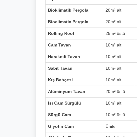
Bioklimatik Pergola
20m² altı
Bioclimatic Pergola
20m² altı
Rolling Roof
25m² üstü
Cam Tavan
10m² altı
Haraketli Tavan
10m² altı
Sabit Tavan
10m² altı
Kış Bahçesi
10m² altı
Alüminyum Tavan
20m² üstü
Isı Cam Sürgülü
10m² altı
Sürgü Cam
10m² üstü
Giyotin Cam
Ünite