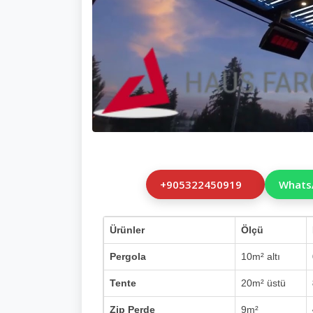
+905322450919
Whats
Ürünler
Ölçü
Pergola
10m² altı
Tente
20m² üstü
Zip Perde
9m²