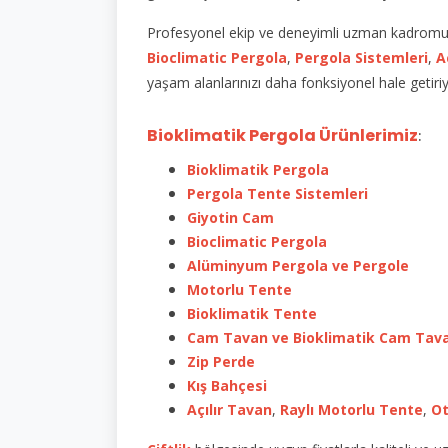
Profesyonel ekip ve deneyimli uzman kadromuz i
Bioclimatic Pergola
,
Pergola Sistemleri
,
A
yaşam alanlarınızı daha fonksiyonel hale getiri
Bioklimatik Pergola Ürünlerimiz
:
Bioklimatik Pergola
Pergola Tente Sistemleri
Giyotin Cam
Bioclimatic Pergola
Alüminyum Pergola ve Pergole
Motorlu Tente
Bioklimatik Tente
Cam Tavan ve Bioklimatik Cam Tav
Zip Perde
Kış Bahçesi
Açılır Tavan
,
Raylı Motorlu Tente
,
Ot