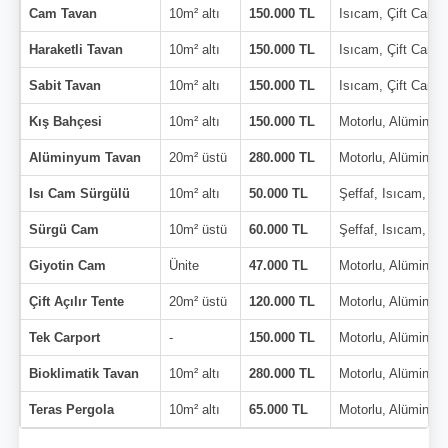
Cam Tavan
10m² altı
150.000 TL
Isıcam, Çift Cam
Haraketli Tavan
10m² altı
150.000 TL
Isıcam, Çift Cam
Sabit Tavan
10m² altı
150.000 TL
Isıcam, Çift Cam
Kış Bahçesi
10m² altı
150.000 TL
Motorlu, Alüminyu
Alüminyum Tavan
20m² üstü
280.000 TL
Motorlu, Alüminyu
Isı Cam Sürgülü
10m² altı
50.000 TL
Şeffaf, Isıcam, Çi
Sürgü Cam
10m² üstü
60.000 TL
Şeffaf, Isıcam, Çi
Giyotin Cam
Ünite
47.000 TL
Motorlu, Alüminyu
Çift Açılır Tente
20m² üstü
120.000 TL
Motorlu, Alüminyu
Tek Carport
-
150.000 TL
Motorlu, Alüminyu
Bioklimatik Tavan
10m² altı
280.000 TL
Motorlu, Alüminyu
Teras Pergola
10m² altı
65.000 TL
Motorlu, Alüminyu