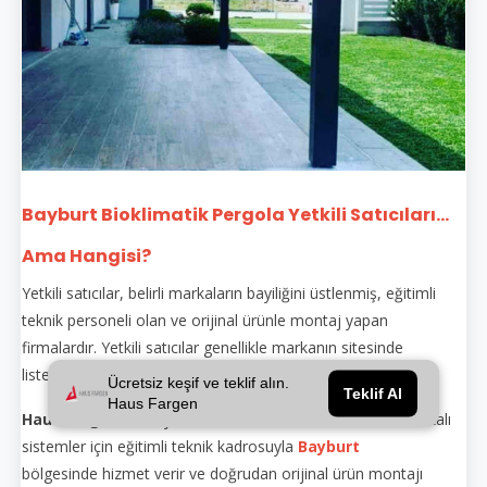
Bayburt Bioklimatik Pergola Yetkili Satıcıları...
Ama Hangisi?
Yetkili satıcılar, belirli markaların bayiliğini üstlenmiş, eğitimli
teknik personeli olan ve orijinal ürünle montaj yapan
firmalardır. Yetkili satıcılar genellikle markanın sitesinde
listelenir.
Ücretsiz keşif ve teklif alın.
Teklif Al
Haus Fargen
Haus Fargen
, hem yetkili satıcı hem de üretici olarak markalı
sistemler için eğitimli teknik kadrosuyla
Bayburt
bölgesinde hizmet verir ve doğrudan orijinal ürün montajı