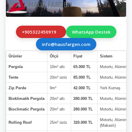
+905322450919
WhatsApp Destek
info@hausfargen.com
Ürünler
Ölçü
Fiyat
Sistem
Pergola
10m² altı
65.000 TL
Motorlu, Alüminyu
Tente
20m² üstü
85.000 TL
Motorlu, Alüminyu
Zip Perde
9m²
42.000 TL
Yerli Kumaş
Bioklimatik Pergola
20m² altı
280.000 TL
Motorlu, Alüminyu
Bioclimatic Pergola
20m² altı
280.000 TL
Motorlu, Alüminyu
Motorlu, Alüminyu
Rolling Roof
25m² üstü
320.000 TL
(Makaslı)