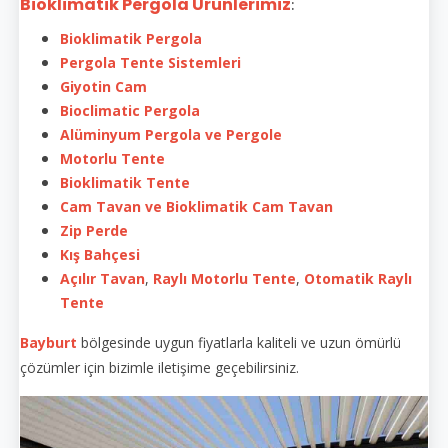
Bioklimatik Pergola Ürünlerimiz
:
Bioklimatik Pergola
Pergola Tente Sistemleri
Giyotin Cam
Bioclimatic Pergola
Alüminyum Pergola ve Pergole
Motorlu Tente
Bioklimatik Tente
Cam Tavan ve Bioklimatik Cam Tavan
Zip Perde
Kış Bahçesi
Açılır Tavan
,
Raylı Motorlu Tente
,
Otomatik Raylı
Tente
Bayburt
bölgesinde uygun fiyatlarla kaliteli ve uzun ömürlü
çözümler için bizimle iletişime geçebilirsiniz.