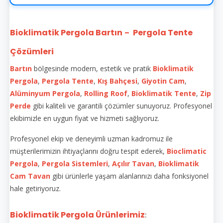
Bioklimatik Pergola Bartın
Pergola Tente
–
Çözümleri
Bartın
bölgesinde modern, estetik ve pratik
Bioklimatik
Pergola
,
Pergola Tente
,
Kış Bahçesi
,
Giyotin Cam
,
Alüminyum Pergola
,
Rolling Roof
,
Bioklimatik Tente
,
Zip
Perde
gibi kaliteli ve garantili çözümler sunuyoruz. Profesyonel
ekibimizle en uygun fiyat ve hizmeti sağlıyoruz.
Profesyonel ekip ve deneyimli uzman kadromuz ile
müşterilerimizin ihtiyaçlarını doğru tespit ederek,
Bioclimatic
Pergola
,
Pergola Sistemleri
,
Açılır Tavan
,
Bioklimatik
Cam Tavan
gibi ürünlerle yaşam alanlarınızı daha fonksiyonel
hale getiriyoruz.
Bioklimatik Pergola Ürünlerimiz
: