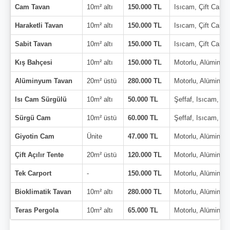
Cam Tavan
10m² altı
150.000 TL
Isıcam, Çift Cam
Haraketli Tavan
10m² altı
150.000 TL
Isıcam, Çift Cam
Sabit Tavan
10m² altı
150.000 TL
Isıcam, Çift Cam
Kış Bahçesi
10m² altı
150.000 TL
Motorlu, Alüminyu
Alüminyum Tavan
20m² üstü
280.000 TL
Motorlu, Alüminyu
Isı Cam Sürgülü
10m² altı
50.000 TL
Şeffaf, Isıcam, Çi
Sürgü Cam
10m² üstü
60.000 TL
Şeffaf, Isıcam, Çi
Giyotin Cam
Ünite
47.000 TL
Motorlu, Alüminyu
Çift Açılır Tente
20m² üstü
120.000 TL
Motorlu, Alüminyu
Tek Carport
-
150.000 TL
Motorlu, Alüminyu
Bioklimatik Tavan
10m² altı
280.000 TL
Motorlu, Alüminyu
Teras Pergola
10m² altı
65.000 TL
Motorlu, Alüminyu