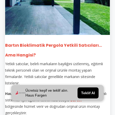
Bartın Bioklimatik Pergola Yetkili Satıcıları...
Ama Hangisi?
Yetkili satıcılar, belirli markaların bayiliğini üstlenmiş, eğitimli
teknik personeli olan ve orijinal ürünle montaj yapan
firmalardır. Yetkili satıcılar genellikle markanın sitesinde
listelenir.
Ücretsiz keşif ve teklif alın.
Teklif Al
Haus Fargen
, hem yetkili satıcı hem de üretici olarak markalı
Haus Fargen
sistemler için eğitimli teknik kadrosuyla
Bartın
bölgesinde hizmet verir ve doğrudan orijinal ürün montajı
gerçekleştirir.