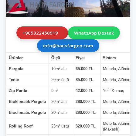
+905322450919
WhatsApp Destek
info@hausfargen.com
Ürünler
Ölçü
Fiyat
Sistem
Pergola
10m² altı
65.000 TL
Motorlu, Alüminyu
Tente
20m² üstü
85.000 TL
Motorlu, Alüminyu
Zip Perde
9m²
42.000 TL
Yerli Kumaş
Bioklimatik Pergola
20m² altı
280.000 TL
Motorlu, Alüminyu
Bioclimatic Pergola
20m² altı
280.000 TL
Motorlu, Alüminyu
Motorlu, Alüminyu
Rolling Roof
25m² üstü
320.000 TL
(Makaslı)