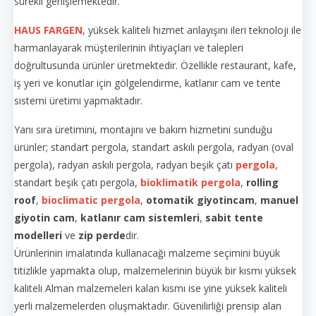
sürekli genişlemektedir.
HAUS FARGEN
, yüksek kaliteli hizmet anlayışını ileri teknoloji ile
harmanlayarak müşterilerinin ihtiyaçları ve talepleri
doğrultusunda ürünler üretmektedir. Özellikle restaurant, kafe,
iş yeri ve konutlar için gölgelendirme, katlanır cam ve tente
sistemi üretimi yapmaktadır.
Yanı sıra üretimini, montajını ve bakım hizmetini sunduğu
ürünler; standart pergola, standart askılı pergola, radyan (oval
pergola), radyan askılı pergola, radyan beşik çatı
pergola
,
standart beşik çatı pergola,
bioklimatik pergola
,
rolling
roof
,
bioclimatic pergola
,
otomatik giyotincam
,
manuel
giyotin cam
,
katlanır cam sistemleri
,
sabit tente
modelleri
ve
zip perde
dir.
Ürünlerinin imalatında kullanacağı malzeme seçimini büyük
titizlikle yapmakta olup, malzemelerinin büyük bir kısmı yüksek
kaliteli Alman malzemeleri kalan kısmı ise yine yüksek kaliteli
yerli malzemelerden oluşmaktadır. Güvenilirliği prensip alan