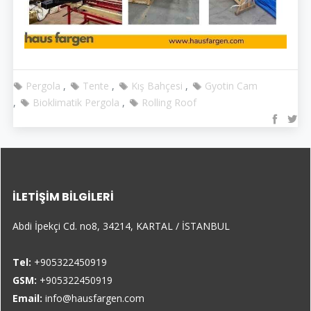
Pergola
Tente
Kış Bahçesi
Gyotin Cam
Bioklimatik Pergola
Rolling Roof
İLETIŞIM BILGILERI
Abdi İpekçi Cd. no8, 34214, KARTAL / İSTANBUL
Tel:
+905322450919
GSM:
+905322450919
Email:
info@hausfargen.com