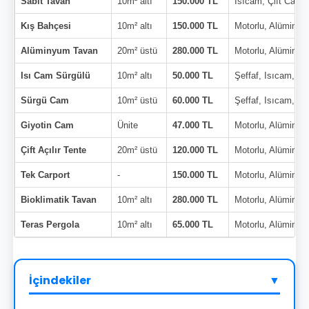
Sabit Tavan
10m² altı
150.000 TL
Isıcam, Çift Cam
Kış Bahçesi
10m² altı
150.000 TL
Motorlu, Alüminy
Alüminyum Tavan
20m² üstü
280.000 TL
Motorlu, Alüminy
Isı Cam Sürgülü
10m² altı
50.000 TL
Şeffaf, Isıcam, Çi
Sürgü Cam
10m² üstü
60.000 TL
Şeffaf, Isıcam, Çi
Giyotin Cam
Ünite
47.000 TL
Motorlu, Alüminy
Çift Açılır Tente
20m² üstü
120.000 TL
Motorlu, Alüminy
Tek Carport
-
150.000 TL
Motorlu, Alüminy
Bioklimatik Tavan
10m² altı
280.000 TL
Motorlu, Alüminy
Teras Pergola
10m² altı
65.000 TL
Motorlu, Alüminy
İçindekiler
▼