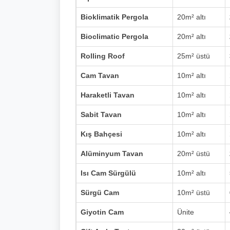
Bioklimatik Pergola
20m² altı
Bioclimatic Pergola
20m² altı
Rolling Roof
25m² üstü
Cam Tavan
10m² altı
Haraketli Tavan
10m² altı
Sabit Tavan
10m² altı
Kış Bahçesi
10m² altı
Alüminyum Tavan
20m² üstü
Isı Cam Sürgülü
10m² altı
Sürgü Cam
10m² üstü
Giyotin Cam
Ünite