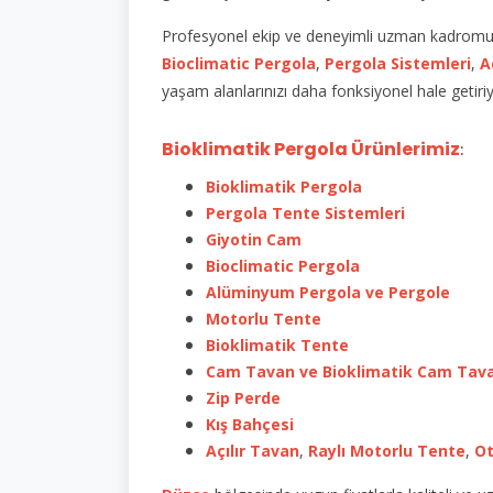
Profesyonel ekip ve deneyimli uzman kadromuz i
Bioclimatic Pergola
,
Pergola Sistemleri
,
A
yaşam alanlarınızı daha fonksiyonel hale getiri
Bioklimatik Pergola Ürünlerimiz
:
Bioklimatik Pergola
Pergola Tente Sistemleri
Giyotin Cam
Bioclimatic Pergola
Alüminyum Pergola ve Pergole
Motorlu Tente
Bioklimatik Tente
Cam Tavan ve Bioklimatik Cam Tav
Zip Perde
Kış Bahçesi
Açılır Tavan
,
Raylı Motorlu Tente
,
Ot