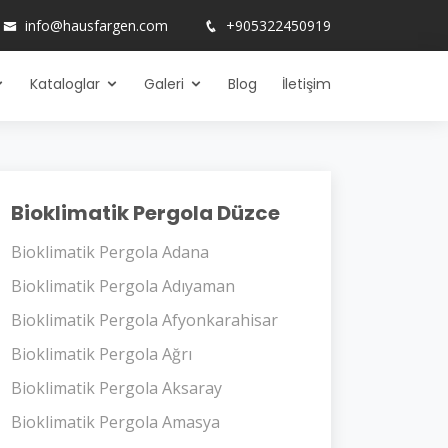
info@hausfargen.com
+905322450919
Kataloglar
Galeri
Blog
İletişim
Bioklimatik Pergola Düzce
Bioklimatik Pergola Adana
Bioklimatik Pergola Adıyaman
Bioklimatik Pergola Afyonkarahisar
Bioklimatik Pergola Ağrı
Bioklimatik Pergola Aksaray
Bioklimatik Pergola Amasya