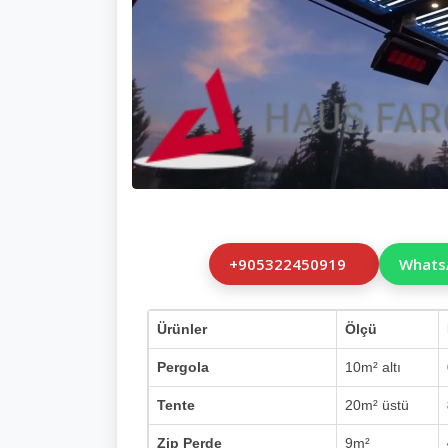
+905322450919
Whats
Ürünler
Ölçü
Pergola
10m² altı
Tente
20m² üstü
Zip Perde
9m²