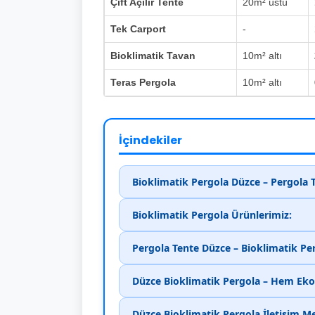
Çift Açılır Tente
20m² üstü
Tek Carport
-
Bioklimatik Tavan
10m² altı
Teras Pergola
10m² altı
İçindekiler
Bioklimatik Pergola Düzce – Pergola 
Bioklimatik Pergola Ürünlerimiz:
Pergola Tente Düzce – Bioklimatik Pe
Düzce Bioklimatik Pergola – Hem Eko
Düzce Bioklimatik Pergola İletişim M