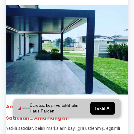
Ücretsiz keşif ve teklif alın.
Anadolufeneri Bioklimatik Pergola Yetkili
Teklif Al
Haus Fargen
Satıcıları... Ama Hangisi?
Yetkili satıcılar, belirli markaların bayiliğini üstlenmiş, eğitimli