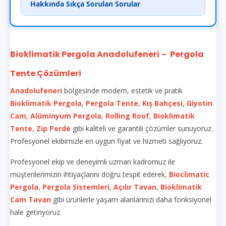
Hakkında Sıkça Sorulan Sorular
Bioklimatik Pergola Anadolufeneri
Pergola
–
Tente Çözümleri
Anadolufeneri
bölgesinde modern, estetik ve pratik
Bioklimatik
Pergola
,
Pergola Tente
,
Kış Bahçesi
,
Giyotin
Cam
,
Alüminyum Pergola
,
Rolling Roof
,
Bioklimatik
Tente
,
Zip Perde
gibi kaliteli ve garantili çözümler sunuyoruz.
Profesyonel ekibimizle en uygun fiyat ve hizmeti sağlıyoruz.
Profesyonel ekip ve deneyimli uzman kadromuz ile
müşterilerimizin ihtiyaçlarını doğru tespit ederek,
Bioclimatic
Pergola
,
Pergola Sistemleri
,
Açılır Tavan
,
Bioklimatik
Cam Tavan
gibi ürünlerle yaşam alanlarınızı daha fonksiyonel
hale getiriyoruz.