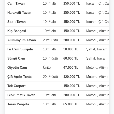
Cam Tavan
10m² altı
150.000 TL
Isıcam, Çift Cam
Haraketli Tavan
10m² altı
150.000 TL
Isıcam, Çift Cam
Sabit Tavan
10m² altı
150.000 TL
Isıcam, Çift Cam
Kış Bahçesi
10m² altı
150.000 TL
Motorlu, Alüminyu
Alüminyum Tavan
20m² üstü
280.000 TL
Motorlu, Alüminyu
Isı Cam Sürgülü
10m² altı
50.000 TL
Şeffaf, Isıcam, Çi
Sürgü Cam
10m² üstü
60.000 TL
Şeffaf, Isıcam, Çi
Giyotin Cam
Ünite
47.000 TL
Motorlu, Alüminyu
Çift Açılır Tente
20m² üstü
120.000 TL
Motorlu, Alüminyu
Tek Carport
-
150.000 TL
Motorlu, Alüminyu
Bioklimatik Tavan
10m² altı
280.000 TL
Motorlu, Alüminyu
Teras Pergola
10m² altı
65.000 TL
Motorlu, Alüminyu