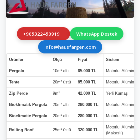
+905322450919
WhatsApp Destek
info@hausfargen.com
Ürünler
Ölçü
Fiyat
Sistem
Pergola
10m² altı
65.000 TL
Motorlu, Alüminyu
Tente
20m² üstü
85.000 TL
Motorlu, Alüminyu
Zip Perde
9m²
42.000 TL
Yerli Kumaş
Bioklimatik Pergola
20m² altı
280.000 TL
Motorlu, Alüminyu
Bioclimatic Pergola
20m² altı
280.000 TL
Motorlu, Alüminyu
Motorlu, Alüminyu
Rolling Roof
25m² üstü
320.000 TL
(Makaslı)