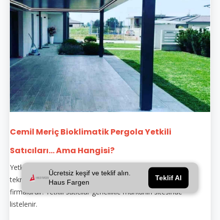
Cemil Meriç Bioklimatik Pergola Yetkili
Satıcıları... Ama Hangisi?
Yetkili satıcılar, belirli markaların bayiliğini üstlenmiş, eğitimli
Ücretsiz keşif ve teklif alın.
Teklif Al
teknik personeli olan ve orijinal ürünle montaj yapan
Haus Fargen
firmalardır. Yetkili satıcılar genellikle markanın sitesinde
listelenir.