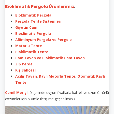
Bioklimatik Pergola Ürünlerimiz
:
Bioklimatik Pergola
Pergola Tente Sistemleri
Giyotin Cam
Bioclimatic Pergola
Alüminyum Pergola ve Pergole
Motorlu Tente
Bioklimatik Tente
Cam Tavan ve Bioklimatik Cam Tavan
Zip Perde
Kış Bahçesi
Açılır Tavan
,
Raylı Motorlu Tente
,
Otomatik Raylı
Tente
Cemil Meriç
bölgesinde uygun fiyatlarla kaliteli ve uzun ömürlü
çözümler için bizimle iletişime geçebilirsiniz.