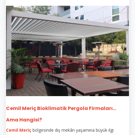
Cemil Meriç Bioklimatik Pergola Firmaları...
Ama Hangisi?
Cemil Meriç
bölgesinde dış mekân yaşamına büyük ilgi