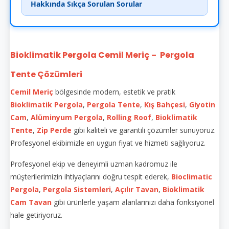
Hakkında Sıkça Sorulan Sorular
Bioklimatik Pergola Cemil Meriç
Pergola
–
Tente Çözümleri
Cemil Meriç
bölgesinde modern, estetik ve pratik
Bioklimatik
Pergola
,
Pergola Tente
,
Kış Bahçesi
,
Giyotin
Cam
,
Alüminyum Pergola
,
Rolling Roof
,
Bioklimatik
Tente
,
Zip Perde
gibi kaliteli ve garantili çözümler sunuyoruz.
Profesyonel ekibimizle en uygun fiyat ve hizmeti sağlıyoruz.
Profesyonel ekip ve deneyimli uzman kadromuz ile
müşterilerimizin ihtiyaçlarını doğru tespit ederek,
Bioclimatic
Pergola
,
Pergola Sistemleri
,
Açılır Tavan
,
Bioklimatik
Cam Tavan
gibi ürünlerle yaşam alanlarınızı daha fonksiyonel
hale getiriyoruz.