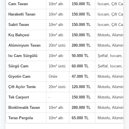
Cam Tavan
10m² altı
150.000 TL
Isıcam, Çift Cam
Haraketli Tavan
10m² altı
150.000 TL
Isıcam, Çift Cam
Sabit Tavan
10m² altı
150.000 TL
Isıcam, Çift Cam
Kış Bahçesi
10m² altı
150.000 TL
Motorlu, Alüminyu
Alüminyum Tavan
20m² üstü
280.000 TL
Motorlu, Alüminyu
Isı Cam Sürgülü
10m² altı
50.000 TL
Şeffaf, Isıcam, Çi
Sürgü Cam
10m² üstü
60.000 TL
Şeffaf, Isıcam, Çi
Giyotin Cam
Ünite
47.000 TL
Motorlu, Alüminyu
Çift Açılır Tente
20m² üstü
120.000 TL
Motorlu, Alüminyu
Tek Carport
-
150.000 TL
Motorlu, Alüminyu
Bioklimatik Tavan
10m² altı
280.000 TL
Motorlu, Alüminyu
Teras Pergola
10m² altı
65.000 TL
Motorlu, Alüminyu