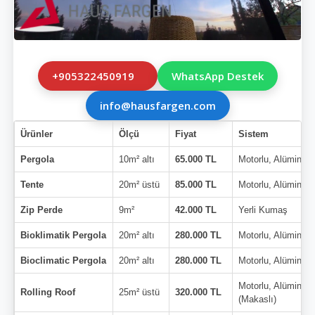
+905322450919
WhatsApp Destek
info@hausfargen.com
Ürünler
Ölçü
Fiyat
Sistem
Pergola
10m² altı
65.000 TL
Motorlu, Alüminyu
Tente
20m² üstü
85.000 TL
Motorlu, Alüminyu
Zip Perde
9m²
42.000 TL
Yerli Kumaş
Bioklimatik Pergola
20m² altı
280.000 TL
Motorlu, Alüminyu
Bioclimatic Pergola
20m² altı
280.000 TL
Motorlu, Alüminyu
Motorlu, Alüminyu
Rolling Roof
25m² üstü
320.000 TL
(Makaslı)