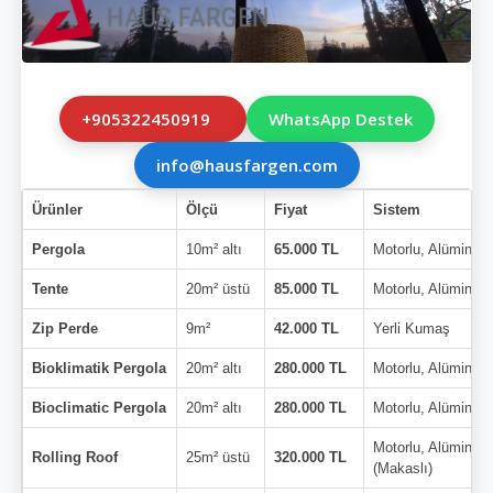
+905322450919
WhatsApp Destek
info@hausfargen.com
Ürünler
Ölçü
Fiyat
Sistem
Pergola
10m² altı
65.000 TL
Motorlu, Alüminyu
Tente
20m² üstü
85.000 TL
Motorlu, Alüminyu
Zip Perde
9m²
42.000 TL
Yerli Kumaş
Bioklimatik Pergola
20m² altı
280.000 TL
Motorlu, Alüminyu
Bioclimatic Pergola
20m² altı
280.000 TL
Motorlu, Alüminyu
Motorlu, Alüminyu
Rolling Roof
25m² üstü
320.000 TL
(Makaslı)