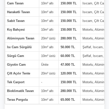
Cam Tavan
10m² altı
150.000 TL
Isıcam, Çift Cam
Haraketli Tavan
10m² altı
150.000 TL
Isıcam, Çift Cam
Sabit Tavan
10m² altı
150.000 TL
Isıcam, Çift Cam
Kış Bahçesi
10m² altı
150.000 TL
Motorlu, Alüminyu
Alüminyum Tavan
20m² üstü
280.000 TL
Motorlu, Alüminyu
Isı Cam Sürgülü
10m² altı
50.000 TL
Şeffaf, Isıcam, Çi
Sürgü Cam
10m² üstü
60.000 TL
Şeffaf, Isıcam, Çi
Giyotin Cam
Ünite
47.000 TL
Motorlu, Alüminyu
Çift Açılır Tente
20m² üstü
120.000 TL
Motorlu, Alüminyu
Tek Carport
-
150.000 TL
Motorlu, Alüminyu
Bioklimatik Tavan
10m² altı
280.000 TL
Motorlu, Alüminyu
Teras Pergola
10m² altı
65.000 TL
Motorlu, Alüminyu