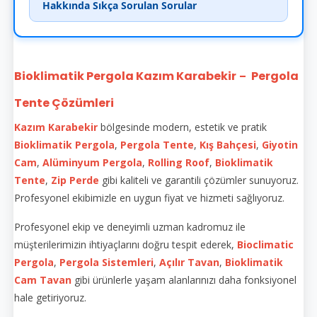
Hakkında Sıkça Sorulan Sorular
Bioklimatik Pergola Kazım Karabekir
Pergola
–
Tente Çözümleri
Kazım Karabekir
bölgesinde modern, estetik ve pratik
Bioklimatik
Pergola
,
Pergola Tente
,
Kış Bahçesi
,
Giyotin
Cam
,
Alüminyum Pergola
,
Rolling Roof
,
Bioklimatik
Tente
,
Zip Perde
gibi kaliteli ve garantili çözümler sunuyoruz.
Profesyonel ekibimizle en uygun fiyat ve hizmeti sağlıyoruz.
Profesyonel ekip ve deneyimli uzman kadromuz ile
müşterilerimizin ihtiyaçlarını doğru tespit ederek,
Bioclimatic
Pergola
,
Pergola Sistemleri
,
Açılır Tavan
,
Bioklimatik
Cam Tavan
gibi ürünlerle yaşam alanlarınızı daha fonksiyonel
hale getiriyoruz.