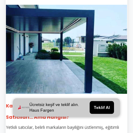
Ücretsiz keşif ve teklif alın.
Kazım Karabekir Bioklimatik Pergola Yetkili
Teklif Al
Haus Fargen
Satıcıları... Ama Hangisi?
Yetkili satıcılar, belirli markaların bayiliğini üstlenmiş, eğitimli