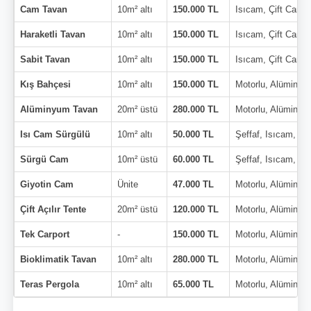
Cam Tavan
10m² altı
150.000 TL
Isıcam, Çift Cam
Haraketli Tavan
10m² altı
150.000 TL
Isıcam, Çift Cam
Sabit Tavan
10m² altı
150.000 TL
Isıcam, Çift Cam
Kış Bahçesi
10m² altı
150.000 TL
Motorlu, Alüminyu
Alüminyum Tavan
20m² üstü
280.000 TL
Motorlu, Alüminyu
Isı Cam Sürgülü
10m² altı
50.000 TL
Şeffaf, Isıcam, Çi
Sürgü Cam
10m² üstü
60.000 TL
Şeffaf, Isıcam, Çi
Giyotin Cam
Ünite
47.000 TL
Motorlu, Alüminyu
Çift Açılır Tente
20m² üstü
120.000 TL
Motorlu, Alüminyu
Tek Carport
-
150.000 TL
Motorlu, Alüminyu
Bioklimatik Tavan
10m² altı
280.000 TL
Motorlu, Alüminyu
Teras Pergola
10m² altı
65.000 TL
Motorlu, Alüminyu