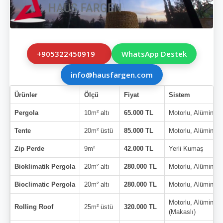
+905322450919
WhatsApp Destek
info@hausfargen.com
Ürünler
Ölçü
Fiyat
Sistem
Pergola
10m² altı
65.000 TL
Motorlu, Alüminyu
Tente
20m² üstü
85.000 TL
Motorlu, Alüminyu
Zip Perde
9m²
42.000 TL
Yerli Kumaş
Bioklimatik Pergola
20m² altı
280.000 TL
Motorlu, Alüminyu
Bioclimatic Pergola
20m² altı
280.000 TL
Motorlu, Alüminyu
Motorlu, Alüminyu
Rolling Roof
25m² üstü
320.000 TL
(Makaslı)