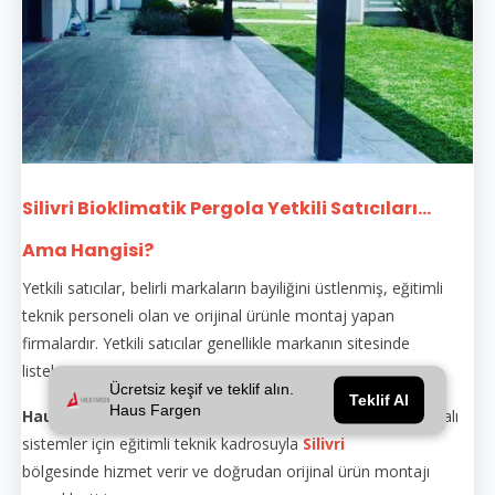
Silivri Bioklimatik Pergola Yetkili Satıcıları...
Ama Hangisi?
Yetkili satıcılar, belirli markaların bayiliğini üstlenmiş, eğitimli
teknik personeli olan ve orijinal ürünle montaj yapan
firmalardır. Yetkili satıcılar genellikle markanın sitesinde
listelenir.
Ücretsiz keşif ve teklif alın.
Teklif Al
Haus Fargen
Haus Fargen
, hem yetkili satıcı hem de üretici olarak markalı
sistemler için eğitimli teknik kadrosuyla
Silivri
bölgesinde hizmet verir ve doğrudan orijinal ürün montajı