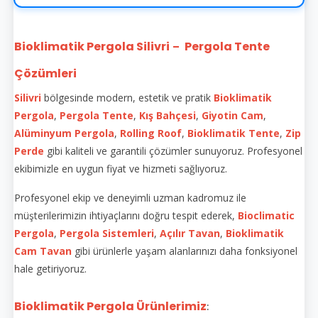
Bioklimatik Pergola Silivri
Pergola Tente
–
Çözümleri
Silivri
bölgesinde modern, estetik ve pratik
Bioklimatik
Pergola
,
Pergola Tente
,
Kış Bahçesi
,
Giyotin Cam
,
Alüminyum Pergola
,
Rolling Roof
,
Bioklimatik Tente
,
Zip
Perde
gibi kaliteli ve garantili çözümler sunuyoruz. Profesyonel
ekibimizle en uygun fiyat ve hizmeti sağlıyoruz.
Profesyonel ekip ve deneyimli uzman kadromuz ile
müşterilerimizin ihtiyaçlarını doğru tespit ederek,
Bioclimatic
Pergola
,
Pergola Sistemleri
,
Açılır Tavan
,
Bioklimatik
Cam Tavan
gibi ürünlerle yaşam alanlarınızı daha fonksiyonel
hale getiriyoruz.
Bioklimatik Pergola Ürünlerimiz
: