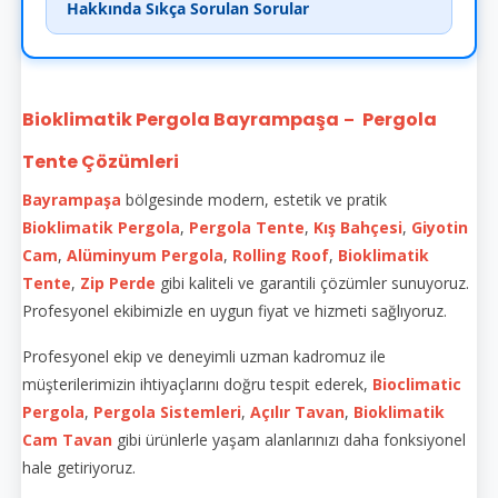
Hakkında Sıkça Sorulan Sorular
Bioklimatik Pergola Bayrampaşa
Pergola
–
Tente Çözümleri
Bayrampaşa
bölgesinde modern, estetik ve pratik
Bioklimatik
Pergola
,
Pergola Tente
,
Kış Bahçesi
,
Giyotin
Cam
,
Alüminyum Pergola
,
Rolling Roof
,
Bioklimatik
Tente
,
Zip Perde
gibi kaliteli ve garantili çözümler sunuyoruz.
Profesyonel ekibimizle en uygun fiyat ve hizmeti sağlıyoruz.
Profesyonel ekip ve deneyimli uzman kadromuz ile
müşterilerimizin ihtiyaçlarını doğru tespit ederek,
Bioclimatic
Pergola
,
Pergola Sistemleri
,
Açılır Tavan
,
Bioklimatik
Cam Tavan
gibi ürünlerle yaşam alanlarınızı daha fonksiyonel
hale getiriyoruz.