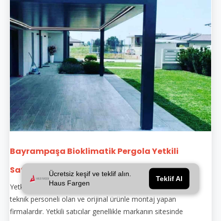
Bayrampaşa Bioklimatik Pergola Yetkili
Satıcıları... Ama Hangisi?
Ücretsiz keşif ve teklif alın.
Teklif Al
Haus Fargen
Yetkili satıcılar, belirli markaların bayiliğini üstlenmiş, eğitimli
teknik personeli olan ve orijinal ürünle montaj yapan
firmalardır. Yetkili satıcılar genellikle markanın sitesinde