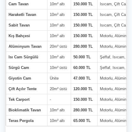
Cam Tavan
10m² altı
150.000 TL
Isıcam, Çift Cam
Haraketli Tavan
10m² altı
150.000 TL
Isıcam, Çift Cam
Sabit Tavan
10m² altı
150.000 TL
Isıcam, Çift Cam
Kış Bahçesi
10m² altı
150.000 TL
Motorlu, Alüminyu
Alüminyum Tavan
20m² üstü
280.000 TL
Motorlu, Alüminyu
Isı Cam Sürgülü
10m² altı
50.000 TL
Şeffaf, Isıcam, Çi
Sürgü Cam
10m² üstü
60.000 TL
Şeffaf, Isıcam, Çi
Giyotin Cam
Ünite
47.000 TL
Motorlu, Alüminyu
Çift Açılır Tente
20m² üstü
120.000 TL
Motorlu, Alüminyu
Tek Carport
-
150.000 TL
Motorlu, Alüminyu
Bioklimatik Tavan
10m² altı
280.000 TL
Motorlu, Alüminyu
Teras Pergola
10m² altı
65.000 TL
Motorlu, Alüminyu