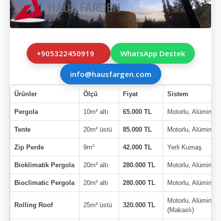
+905322450919
WhatsApp Destek
info@hausfargen.com
Ürünler
Ölçü
Fiyat
Sistem
Pergola
10m² altı
65.000 TL
Motorlu, Alüminyu
Tente
20m² üstü
85.000 TL
Motorlu, Alüminyu
Zip Perde
9m²
42.000 TL
Yerli Kumaş
Bioklimatik Pergola
20m² altı
280.000 TL
Motorlu, Alüminyu
Bioclimatic Pergola
20m² altı
280.000 TL
Motorlu, Alüminyu
Motorlu, Alüminyu
Rolling Roof
25m² üstü
320.000 TL
(Makaslı)