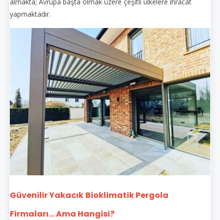
almakta; Avrupa başta olmak üzere çeşitli ülkelere ihracat
yapmaktadır.
Güvenilir Yakacık
Bioklimatik Pergola
Firmaları... Ama Hangisi?