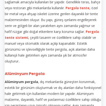
sağlamak amacıyla kullanılan bir yapıdır. Genellikle teras, bahçe
veya restoran gibi mekanlarda kullanılır.
Pergola tente
, özel
bir metal veya ahşap iskelet üzerine gerilen dayanıklı bir tente
malzemesinden oluşur. Bu yapı, güneş ışınlarını engelleyerek
serin ve gölgeli bir alan yaratırken aynı zamanda yağmur ve
hafif rüzgar gibi doğal etkenlere karşı koruma sağlar.
Pergola
tente sistemi
, çeşitli tasarım ve özelliklere sahip olabilir ve
manuel veya otomatik olarak açılıp kapanabilir. Estetik
görünümü ve işlevselliğiyle tente pergola, açık alanları daha
kullanışlı hale getirirken aynı zamanda şık bir atmosfer
oluşturur..
Alüminyum Pergola
Alüminyum pergola
, dış mekanlarda güneşten korunmak,
estetik bir görünüm oluşturmak ve dış alanları daha fonksiyonel
hale getirmek için kullanılan modern bir yapıdır. Alüminyum
malzeme, dayanıklı, hafif ve paslanmaz özelliklere sahip olduğu
için pergolanın uzun ömürlü olmasını sağlar. Aynı zamanda