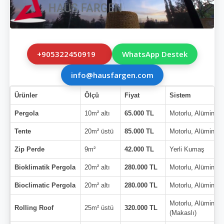
+905322450919
WhatsApp Destek
info@hausfargen.com
Ürünler
Ölçü
Fiyat
Sistem
Pergola
10m² altı
65.000 TL
Motorlu, Alüminyu
Tente
20m² üstü
85.000 TL
Motorlu, Alüminyu
Zip Perde
9m²
42.000 TL
Yerli Kumaş
Bioklimatik Pergola
20m² altı
280.000 TL
Motorlu, Alüminyu
Bioclimatic Pergola
20m² altı
280.000 TL
Motorlu, Alüminyu
Motorlu, Alüminyu
Rolling Roof
25m² üstü
320.000 TL
(Makaslı)