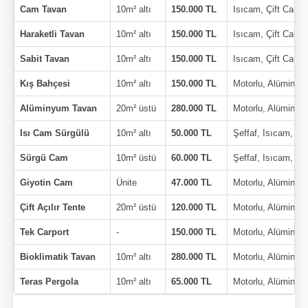
Cam Tavan
10m² altı
150.000 TL
Isıcam, Çift Cam
Haraketli Tavan
10m² altı
150.000 TL
Isıcam, Çift Cam
Sabit Tavan
10m² altı
150.000 TL
Isıcam, Çift Cam
Kış Bahçesi
10m² altı
150.000 TL
Motorlu, Alüminyu
Alüminyum Tavan
20m² üstü
280.000 TL
Motorlu, Alüminyu
Isı Cam Sürgülü
10m² altı
50.000 TL
Şeffaf, Isıcam, Çi
Sürgü Cam
10m² üstü
60.000 TL
Şeffaf, Isıcam, Çi
Giyotin Cam
Ünite
47.000 TL
Motorlu, Alüminyu
Çift Açılır Tente
20m² üstü
120.000 TL
Motorlu, Alüminyu
Tek Carport
-
150.000 TL
Motorlu, Alüminyu
Bioklimatik Tavan
10m² altı
280.000 TL
Motorlu, Alüminyu
Teras Pergola
10m² altı
65.000 TL
Motorlu, Alüminyu