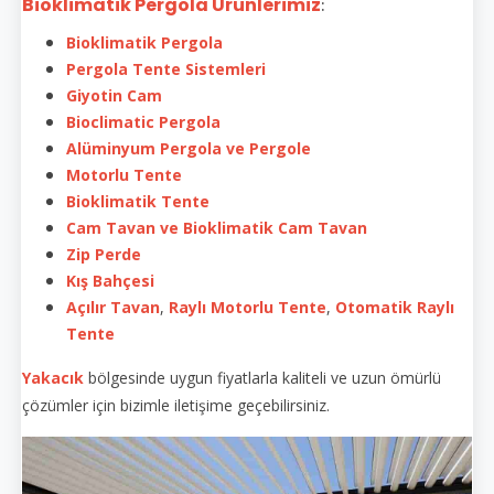
Bioklimatik Pergola Ürünlerimiz
:
Bioklimatik Pergola
Pergola Tente Sistemleri
Giyotin Cam
Bioclimatic Pergola
Alüminyum Pergola ve Pergole
Motorlu Tente
Bioklimatik Tente
Cam Tavan ve Bioklimatik Cam Tavan
Zip Perde
Kış Bahçesi
Açılır Tavan
,
Raylı Motorlu Tente
,
Otomatik Raylı
Tente
Yakacık
bölgesinde uygun fiyatlarla kaliteli ve uzun ömürlü
çözümler için bizimle iletişime geçebilirsiniz.