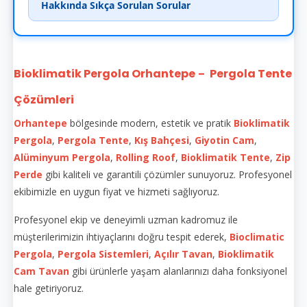
Hakkında Sıkça Sorulan Sorular
Bioklimatik Pergola Orhantepe
Pergola Tente
–
Çözümleri
Orhantepe
bölgesinde modern, estetik ve pratik
Bioklimatik
Pergola
,
Pergola Tente
,
Kış Bahçesi
,
Giyotin Cam
,
Alüminyum Pergola
,
Rolling Roof
,
Bioklimatik Tente
,
Zip
Perde
gibi kaliteli ve garantili çözümler sunuyoruz. Profesyonel
ekibimizle en uygun fiyat ve hizmeti sağlıyoruz.
Profesyonel ekip ve deneyimli uzman kadromuz ile
müşterilerimizin ihtiyaçlarını doğru tespit ederek,
Bioclimatic
Pergola
,
Pergola Sistemleri
,
Açılır Tavan
,
Bioklimatik
Cam Tavan
gibi ürünlerle yaşam alanlarınızı daha fonksiyonel
hale getiriyoruz.