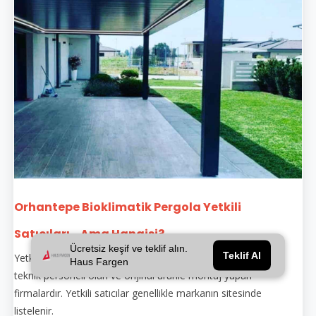
Orhantepe Bioklimatik Pergola Yetkili
Satıcıları... Ama Hangisi?
Ücretsiz keşif ve teklif alın.
Teklif Al
Yetkili satıcılar, belirli markaların bayiliğini üstlenmiş, eğitimli
Haus Fargen
teknik personeli olan ve orijinal ürünle montaj yapan
firmalardır. Yetkili satıcılar genellikle markanın sitesinde
listelenir.