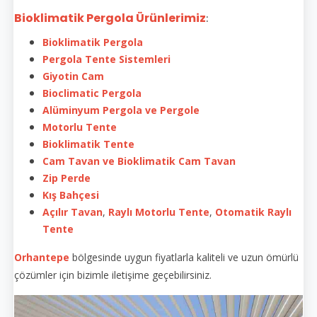
Bioklimatik Pergola Ürünlerimiz
:
Bioklimatik Pergola
Pergola Tente Sistemleri
Giyotin Cam
Bioclimatic Pergola
Alüminyum Pergola ve Pergole
Motorlu Tente
Bioklimatik Tente
Cam Tavan ve Bioklimatik Cam Tavan
Zip Perde
Kış Bahçesi
Açılır Tavan
,
Raylı Motorlu Tente
,
Otomatik Raylı
Tente
Orhantepe
bölgesinde uygun fiyatlarla kaliteli ve uzun ömürlü
çözümler için bizimle iletişime geçebilirsiniz.