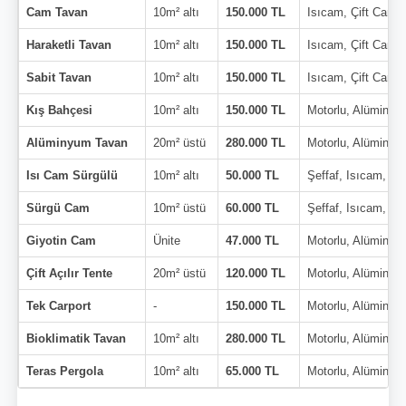
Cam Tavan
10m² altı
150.000 TL
Isıcam, Çift Cam
Haraketli Tavan
10m² altı
150.000 TL
Isıcam, Çift Cam
Sabit Tavan
10m² altı
150.000 TL
Isıcam, Çift Cam
Kış Bahçesi
10m² altı
150.000 TL
Motorlu, Alüminyu
Alüminyum Tavan
20m² üstü
280.000 TL
Motorlu, Alüminyu
Isı Cam Sürgülü
10m² altı
50.000 TL
Şeffaf, Isıcam, Çi
Sürgü Cam
10m² üstü
60.000 TL
Şeffaf, Isıcam, Çi
Giyotin Cam
Ünite
47.000 TL
Motorlu, Alüminyu
Çift Açılır Tente
20m² üstü
120.000 TL
Motorlu, Alüminyu
Tek Carport
-
150.000 TL
Motorlu, Alüminyu
Bioklimatik Tavan
10m² altı
280.000 TL
Motorlu, Alüminyu
Teras Pergola
10m² altı
65.000 TL
Motorlu, Alüminyu