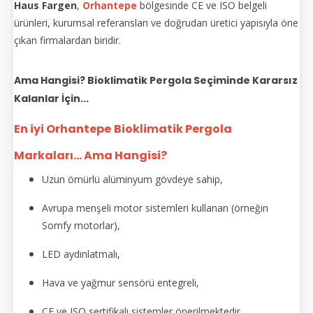
Haus Fargen
,
Orhantepe
bölgesinde CE ve ISO belgeli
ürünleri, kurumsal referansları ve doğrudan üretici yapısıyla öne
çıkan firmalardan biridir.
Ama Hangisi? Bioklimatik Pergola Seçiminde Kararsız
Kalanlar İçin...
En iyi Orhantepe
Bioklimatik Pergola
Markaları... Ama Hangisi?
Uzun ömürlü alüminyum gövdeye sahip,
Avrupa menşeli motor sistemleri kullanan (örneğin
Somfy motorlar),
LED aydınlatmalı,
Hava ve yağmur sensörü entegreli,
CE ve ISO sertifikalı sistemler önerilmektedir.