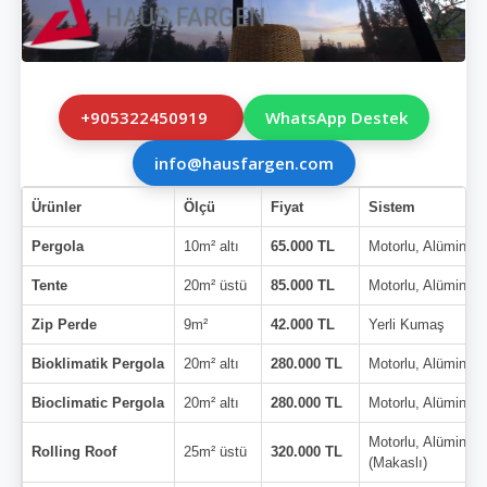
+905322450919
WhatsApp Destek
info@hausfargen.com
Ürünler
Ölçü
Fiyat
Sistem
Pergola
10m² altı
65.000 TL
Motorlu, Alüminyu
Tente
20m² üstü
85.000 TL
Motorlu, Alüminyu
Zip Perde
9m²
42.000 TL
Yerli Kumaş
Bioklimatik Pergola
20m² altı
280.000 TL
Motorlu, Alüminyu
Bioclimatic Pergola
20m² altı
280.000 TL
Motorlu, Alüminyu
Motorlu, Alüminyu
Rolling Roof
25m² üstü
320.000 TL
(Makaslı)