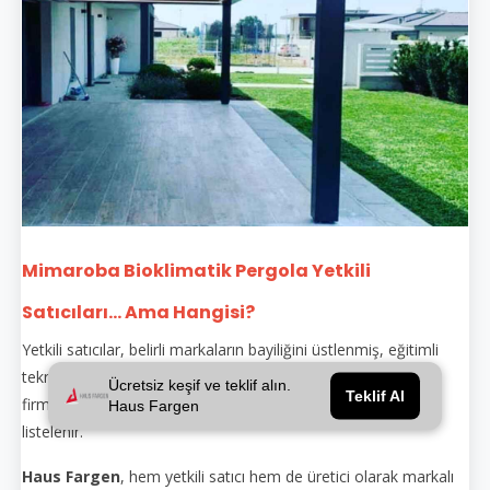
Mimaroba Bioklimatik Pergola Yetkili
Satıcıları... Ama Hangisi?
Yetkili satıcılar, belirli markaların bayiliğini üstlenmiş, eğitimli
teknik personeli olan ve orijinal ürünle montaj yapan
Ücretsiz keşif ve teklif alın.
Teklif Al
firmalardır. Yetkili satıcılar genellikle markanın sitesinde
Haus Fargen
listelenir.
Haus Fargen
, hem yetkili satıcı hem de üretici olarak markalı