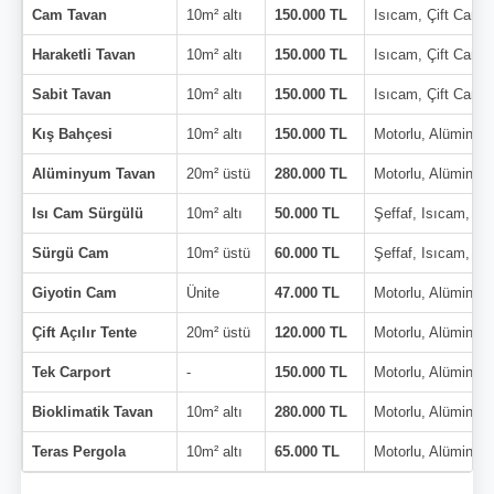
Cam Tavan
10m² altı
150.000 TL
Isıcam, Çift Cam
Haraketli Tavan
10m² altı
150.000 TL
Isıcam, Çift Cam
Sabit Tavan
10m² altı
150.000 TL
Isıcam, Çift Cam
Kış Bahçesi
10m² altı
150.000 TL
Motorlu, Alüminyu
Alüminyum Tavan
20m² üstü
280.000 TL
Motorlu, Alüminyu
Isı Cam Sürgülü
10m² altı
50.000 TL
Şeffaf, Isıcam, Çi
Sürgü Cam
10m² üstü
60.000 TL
Şeffaf, Isıcam, Çi
Giyotin Cam
Ünite
47.000 TL
Motorlu, Alüminyu
Çift Açılır Tente
20m² üstü
120.000 TL
Motorlu, Alüminyu
Tek Carport
-
150.000 TL
Motorlu, Alüminyu
Bioklimatik Tavan
10m² altı
280.000 TL
Motorlu, Alüminyu
Teras Pergola
10m² altı
65.000 TL
Motorlu, Alüminyu