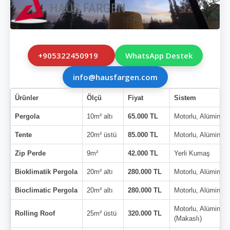
+905322450919
WhatsApp Destek
info@hausfargen.com
Ürünler
Ölçü
Fiyat
Sistem
Pergola
10m² altı
65.000 TL
Motorlu, Alüminyu
Tente
20m² üstü
85.000 TL
Motorlu, Alüminyu
Zip Perde
9m²
42.000 TL
Yerli Kumaş
Bioklimatik Pergola
20m² altı
280.000 TL
Motorlu, Alüminyu
Bioclimatic Pergola
20m² altı
280.000 TL
Motorlu, Alüminyu
Motorlu, Alüminyu
Rolling Roof
25m² üstü
320.000 TL
(Makaslı)