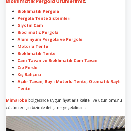
Bioklimatik Pergola Ürünlerimiz
:
Bioklimatik Pergola
Pergola Tente Sistemleri
Giyotin Cam
Bioclimatic Pergola
Alüminyum Pergola ve Pergole
Motorlu Tente
Bioklimatik Tente
Cam Tavan ve Bioklimatik Cam Tavan
Zip Perde
Kış Bahçesi
Açılır Tavan
,
Raylı Motorlu Tente
,
Otomatik Raylı
Tente
Mimaroba
bölgesinde uygun fiyatlarla kaliteli ve uzun ömürlü
çözümler için bizimle iletişime geçebilirsiniz.