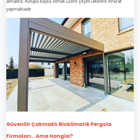
almakta; Avrupa başta olmak üzere çeşitli ülkelere ihracat
yapmaktadır.
Güvenilir Çakmaklı
Bioklimatik Pergola
Firmaları... Ama Hangisi?