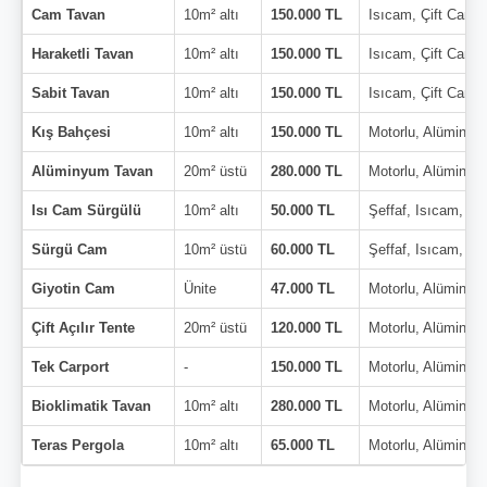
Cam Tavan
10m² altı
150.000 TL
Isıcam, Çift Cam
Haraketli Tavan
10m² altı
150.000 TL
Isıcam, Çift Cam
Sabit Tavan
10m² altı
150.000 TL
Isıcam, Çift Cam
Kış Bahçesi
10m² altı
150.000 TL
Motorlu, Alüminyu
Alüminyum Tavan
20m² üstü
280.000 TL
Motorlu, Alüminyu
Isı Cam Sürgülü
10m² altı
50.000 TL
Şeffaf, Isıcam, Çi
Sürgü Cam
10m² üstü
60.000 TL
Şeffaf, Isıcam, Çi
Giyotin Cam
Ünite
47.000 TL
Motorlu, Alüminyu
Çift Açılır Tente
20m² üstü
120.000 TL
Motorlu, Alüminyu
Tek Carport
-
150.000 TL
Motorlu, Alüminyu
Bioklimatik Tavan
10m² altı
280.000 TL
Motorlu, Alüminyu
Teras Pergola
10m² altı
65.000 TL
Motorlu, Alüminyu