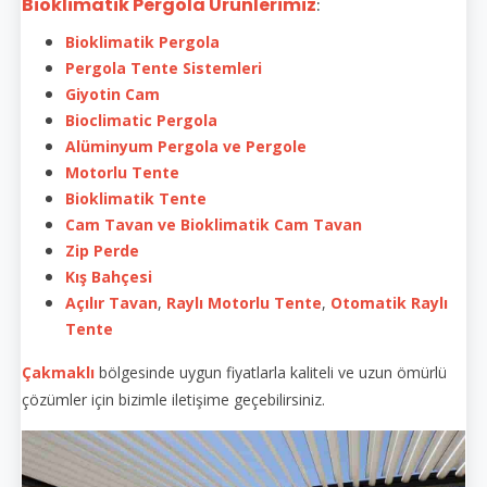
Bioklimatik Pergola Ürünlerimiz
:
Bioklimatik Pergola
Pergola Tente Sistemleri
Giyotin Cam
Bioclimatic Pergola
Alüminyum Pergola ve Pergole
Motorlu Tente
Bioklimatik Tente
Cam Tavan ve Bioklimatik Cam Tavan
Zip Perde
Kış Bahçesi
Açılır Tavan
,
Raylı Motorlu Tente
,
Otomatik Raylı
Tente
Çakmaklı
bölgesinde uygun fiyatlarla kaliteli ve uzun ömürlü
çözümler için bizimle iletişime geçebilirsiniz.