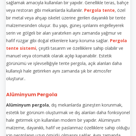
sağlamak amacıyla kullanılan bir yapıdır. Genellikle teras, bahçe
veya restoran gibi mekanlarda kullanılır.
Pergola tente
, özel
bir metal veya ahşap iskelet üzerine gerilen dayanıklı bir tente
malzemesinden oluşur. Bu yapı, güneş ışınlarını engelleyerek
serin ve gölgeli bir alan yaratırken aynı zamanda yağmur ve
hafif rüzgar gibi doğal etkenlere karşı koruma sağlar.
Pergola
tente sistemi
, çeşitli tasarım ve özelliklere sahip olabilir ve
manuel veya otomatik olarak açılıp kapanabilir. Estetik
görünümü ve işlevselliğiyle tente pergola, açık alanları daha
kullanışlı hale getirirken aynı zamanda şık bir atmosfer
oluşturur..
Alüminyum Pergola
Alüminyum pergola
, dış mekanlarda güneşten korunmak,
estetik bir görünüm oluşturmak ve dış alanları daha fonksiyonel
hale getirmek için kullanılan modern bir yapıdır. Alüminyum
malzeme, dayanıklı, hafif ve paslanmaz özelliklere sahip olduğu
için pergolanın uzun ömürlü olmasını sağlar. Aynı zamanda