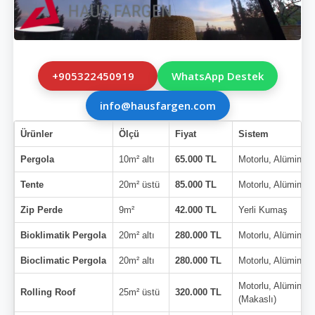
+905322450919
WhatsApp Destek
info@hausfargen.com
Ürünler
Ölçü
Fiyat
Sistem
Pergola
10m² altı
65.000 TL
Motorlu, Alüminyu
Tente
20m² üstü
85.000 TL
Motorlu, Alüminyu
Zip Perde
9m²
42.000 TL
Yerli Kumaş
Bioklimatik Pergola
20m² altı
280.000 TL
Motorlu, Alüminyu
Bioclimatic Pergola
20m² altı
280.000 TL
Motorlu, Alüminyu
Motorlu, Alüminyu
Rolling Roof
25m² üstü
320.000 TL
(Makaslı)