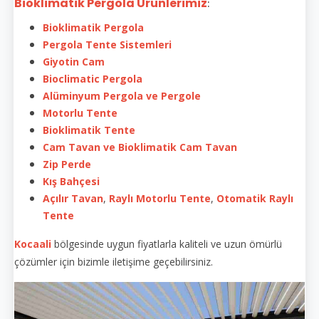
Bioklimatik Pergola Ürünlerimiz
:
Bioklimatik Pergola
Pergola Tente Sistemleri
Giyotin Cam
Bioclimatic Pergola
Alüminyum Pergola ve Pergole
Motorlu Tente
Bioklimatik Tente
Cam Tavan ve Bioklimatik Cam Tavan
Zip Perde
Kış Bahçesi
Açılır Tavan
,
Raylı Motorlu Tente
,
Otomatik Raylı
Tente
Kocaali
bölgesinde uygun fiyatlarla kaliteli ve uzun ömürlü
çözümler için bizimle iletişime geçebilirsiniz.