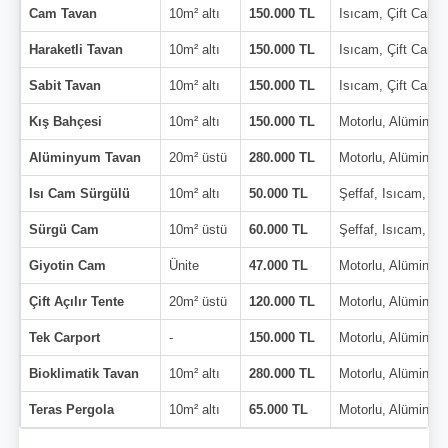
Cam Tavan
10m² altı
150.000 TL
Isıcam, Çift Cam
Haraketli Tavan
10m² altı
150.000 TL
Isıcam, Çift Cam
Sabit Tavan
10m² altı
150.000 TL
Isıcam, Çift Cam
Kış Bahçesi
10m² altı
150.000 TL
Motorlu, Alüminyu
Alüminyum Tavan
20m² üstü
280.000 TL
Motorlu, Alüminyu
Isı Cam Sürgülü
10m² altı
50.000 TL
Şeffaf, Isıcam, Çi
Sürgü Cam
10m² üstü
60.000 TL
Şeffaf, Isıcam, Çi
Giyotin Cam
Ünite
47.000 TL
Motorlu, Alüminyu
Çift Açılır Tente
20m² üstü
120.000 TL
Motorlu, Alüminyu
Tek Carport
-
150.000 TL
Motorlu, Alüminyu
Bioklimatik Tavan
10m² altı
280.000 TL
Motorlu, Alüminyu
Teras Pergola
10m² altı
65.000 TL
Motorlu, Alüminyu