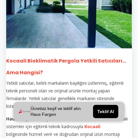
Kocaali Bioklimatik Pergola Yetkili Satıcıları...
Ama Hangisi?
Yetkili satıcılar, belirli markaların bayiliğini üstlenmiş, eğitimli
teknik personeli olan ve orijinal ürünle montaj yapan
firmalardır. Yetkili satıcılar genellikle markanın sitesinde
listelenir.
Ücretsiz keşif ve teklif alın.
Teklif Al
Haus Fargen
Haus Fargen
, hem yetkili satıcı hem de üretici olarak markalı
sistemler için eğitimli teknik kadrosuyla
Kocaali
bölgesinde hizmet verir ve doğrudan orijinal ürün montajı