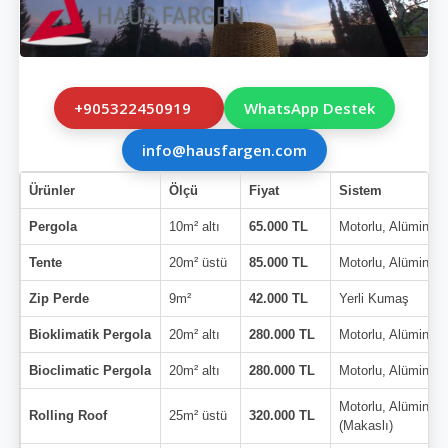
+905322450919
WhatsApp Destek
info@hausfargen.com
Ürünler
Ölçü
Fiyat
Sistem
Pergola
10m² altı
65.000 TL
Motorlu, Alüminyu
Tente
20m² üstü
85.000 TL
Motorlu, Alüminyu
Zip Perde
9m²
42.000 TL
Yerli Kumaş
Bioklimatik Pergola
20m² altı
280.000 TL
Motorlu, Alüminyu
Bioclimatic Pergola
20m² altı
280.000 TL
Motorlu, Alüminyu
Motorlu, Alüminyu
Rolling Roof
25m² üstü
320.000 TL
(Makaslı)