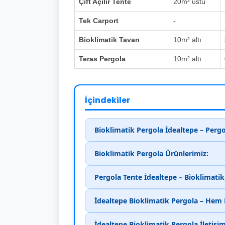
Çift Açılır Tente
20m² üstü
Tek Carport
-
Bioklimatik Tavan
10m² altı
Teras Pergola
10m² altı
İçindekiler
Bioklimatik Pergola İdealtepe – Perg
Bioklimatik Pergola Ürünlerimiz:
Pergola Tente İdealtepe – Bioklimati
İdealtepe Bioklimatik Pergola – Hem
İdealtepe Bioklimatik Pergola İletişi