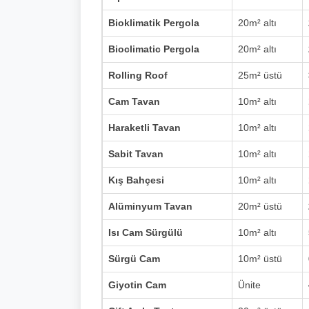
Bioklimatik Pergola
20m² altı
Bioclimatic Pergola
20m² altı
Rolling Roof
25m² üstü
Cam Tavan
10m² altı
Haraketli Tavan
10m² altı
Sabit Tavan
10m² altı
Kış Bahçesi
10m² altı
Alüminyum Tavan
20m² üstü
Isı Cam Sürgülü
10m² altı
Sürgü Cam
10m² üstü
Giyotin Cam
Ünite