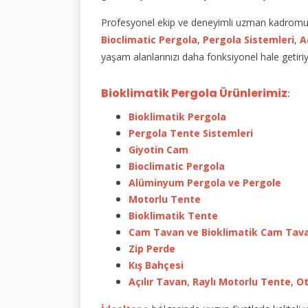
Profesyonel ekip ve deneyimli uzman kadromuz i
Bioclimatic Pergola
,
Pergola Sistemleri
,
A
yaşam alanlarınızı daha fonksiyonel hale getiri
Bioklimatik Pergola Ürünlerimiz
:
Bioklimatik Pergola
Pergola Tente Sistemleri
Giyotin Cam
Bioclimatic Pergola
Alüminyum Pergola ve Pergole
Motorlu Tente
Bioklimatik Tente
Cam Tavan ve Bioklimatik Cam Tav
Zip Perde
Kış Bahçesi
Açılır Tavan
,
Raylı Motorlu Tente
,
Ot