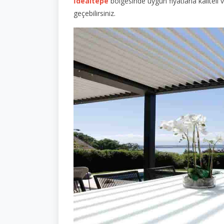
İdealtepe
bölgesinde uygun fiyatlarla kaliteli
geçebilirsiniz.