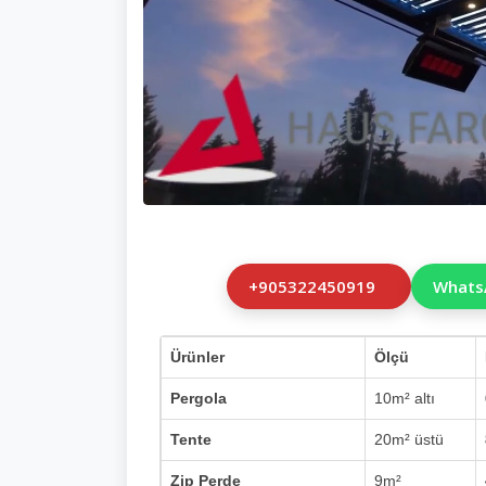
+905322450919
Whats
Ürünler
Ölçü
Pergola
10m² altı
Tente
20m² üstü
Zip Perde
9m²