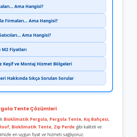
aları... Ama Hangisi?
la Firmaları... Ama Hangisi?
Satıcıları... Ama Hangisi?
 M2 Fiyatları
z Keşif ve Montaj Hizmet Bölgeleri
leri Hakkında Sıkça Sorulan Sorular
rgola Tente Çözümleri
ik
Bioklimatik
Pergola
,
Pergola Tente
,
Kış Bahçesi
,
 Roof
,
Bioklimatik Tente
,
Zip Perde
gibi kaliteli ve
mizle en uygun fiyat ve hizmeti sağlıyoruz.