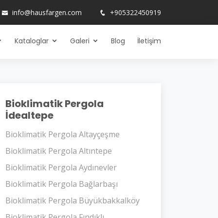
info@hausfargen.com
+905322450919
Kataloglar
Galeri
Blog
İletişim
Bioklimatik Pergola
İdealtepe
Bioklimatik Pergola Altayçeşme
Bioklimatik Pergola Altıntepe
Bioklimatik Pergola Aydınevler
Bioklimatik Pergola Bağlarbaşı
Bioklimatik Pergola Büyükbakkalköy
Bioklimatik Pergola Fındıklı