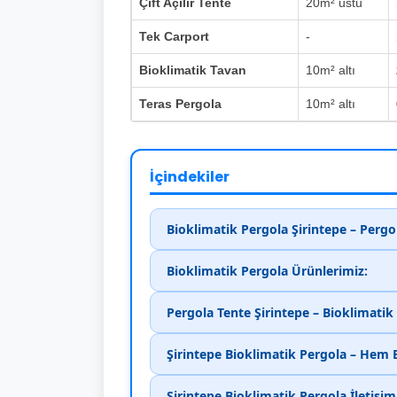
Çift Açılır Tente
20m² üstü
Tek Carport
-
Bioklimatik Tavan
10m² altı
Teras Pergola
10m² altı
İçindekiler
Bioklimatik Pergola Şirintepe – Perg
Bioklimatik Pergola Ürünlerimiz:
Pergola Tente Şirintepe – Bioklimati
Şirintepe Bioklimatik Pergola – Hem
Şirintepe Bioklimatik Pergola İletişi