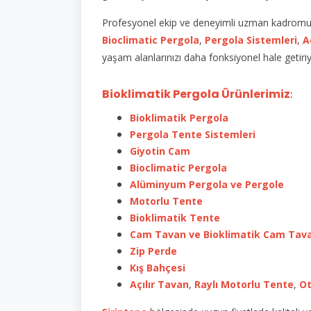
Profesyonel ekip ve deneyimli uzman kadromuz i
Bioclimatic Pergola
,
Pergola Sistemleri
,
A
yaşam alanlarınızı daha fonksiyonel hale getiri
Bioklimatik Pergola Ürünlerimiz
:
Bioklimatik Pergola
Pergola Tente Sistemleri
Giyotin Cam
Bioclimatic Pergola
Alüminyum Pergola ve Pergole
Motorlu Tente
Bioklimatik Tente
Cam Tavan ve Bioklimatik Cam Tav
Zip Perde
Kış Bahçesi
Açılır Tavan
,
Raylı Motorlu Tente
,
Ot