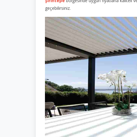
Şirintepe
bölgesinde uygun fiyatlarla kaliteli 
geçebilirsiniz.