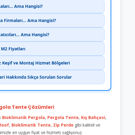
aları... Ama Hangisi?
la Firmaları... Ama Hangisi?
atıcıları... Ama Hangisi?
M2 Fiyatları
z Keşif ve Montaj Hizmet Bölgeleri
eri Hakkında Sıkça Sorulan Sorular
gola Tente Çözümleri
ik
Bioklimatik
Pergola
,
Pergola Tente
,
Kış Bahçesi
,
 Roof
,
Bioklimatik Tente
,
Zip Perde
gibi kaliteli ve
mizle en uygun fiyat ve hizmeti sağlıyoruz.