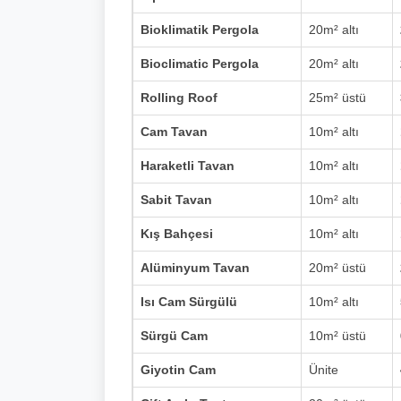
Bioklimatik Pergola
20m² altı
Bioclimatic Pergola
20m² altı
Rolling Roof
25m² üstü
Cam Tavan
10m² altı
Haraketli Tavan
10m² altı
Sabit Tavan
10m² altı
Kış Bahçesi
10m² altı
Alüminyum Tavan
20m² üstü
Isı Cam Sürgülü
10m² altı
Sürgü Cam
10m² üstü
Giyotin Cam
Ünite