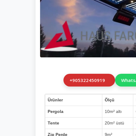
+905322450919
Whats
Ürünler
Ölçü
Pergola
10m² altı
Tente
20m² üstü
Zip Perde
9m²