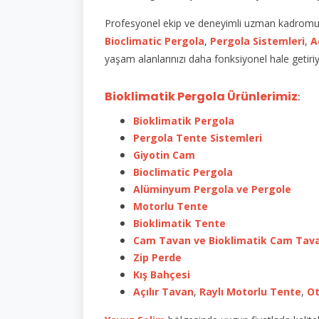
Profesyonel ekip ve deneyimli uzman kadromuz i
Bioclimatic Pergola
,
Pergola Sistemleri
,
A
yaşam alanlarınızı daha fonksiyonel hale getiri
Bioklimatik Pergola Ürünlerimiz
:
Bioklimatik Pergola
Pergola Tente Sistemleri
Giyotin Cam
Bioclimatic Pergola
Alüminyum Pergola ve Pergole
Motorlu Tente
Bioklimatik Tente
Cam Tavan ve Bioklimatik Cam Tav
Zip Perde
Kış Bahçesi
Açılır Tavan
,
Raylı Motorlu Tente
,
Ot