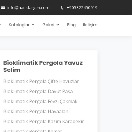
info@hausfargen.com
+905322450919
Kataloglar
Galeri
Blog
İletişim
Bioklimatik Pergola Yavuz
Selim
Bioklimatik Pergola Çifte Havuzlar
Bioklimatik Pergola Davut Paşa
Bioklimatik Pergola Fevzi Çakmak
Bioklimatik Pergola Havaalanı
Bioklimatik Pergola Kazım Karabekir
Bioklimatik Pergola Kemer