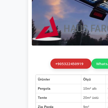
+905322450919
Whats
Ürünler
Ölçü
Pergola
10m² altı
Tente
20m² üstü
Zip Perde
9m²