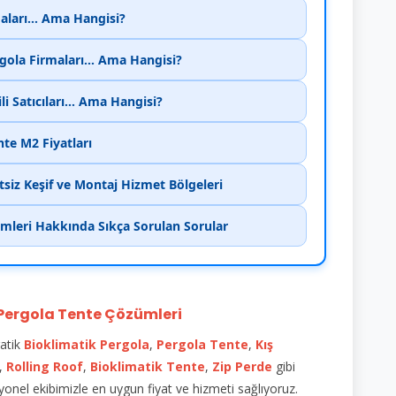
aları... Ama Hangisi?
gola Firmaları... Ama Hangisi?
i Satıcıları... Ama Hangisi?
te M2 Fiyatları
siz Keşif ve Montaj Hizmet Bölgeleri
emleri Hakkında Sıkça Sorulan Sorular
Pergola Tente Çözümleri
atik
Bioklimatik
Pergola
,
Pergola Tente
,
Kış
,
Rolling Roof
,
Bioklimatik Tente
,
Zip Perde
gibi
yonel ekibimizle en uygun fiyat ve hizmeti sağlıyoruz.