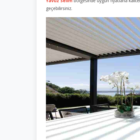
Yavuz Selim
bölgesinde uygun fiyatlarla kalite
geçebilirsiniz.