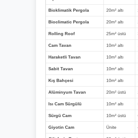
Bioklimatik Pergola
20m² altı
Bioclimatic Pergola
20m² altı
Rolling Roof
25m² üstü
Cam Tavan
10m² altı
Haraketli Tavan
10m² altı
Sabit Tavan
10m² altı
Kış Bahçesi
10m² altı
Alüminyum Tavan
20m² üstü
Isı Cam Sürgülü
10m² altı
Sürgü Cam
10m² üstü
Giyotin Cam
Ünite