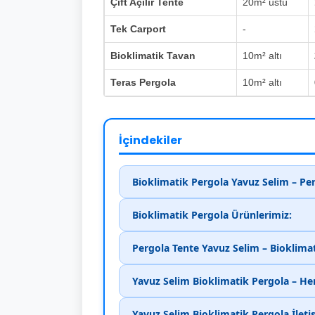
Çift Açılır Tente
20m² üstü
Tek Carport
-
Bioklimatik Tavan
10m² altı
Teras Pergola
10m² altı
İçindekiler
Bioklimatik Pergola Yavuz Selim – Pe
Bioklimatik Pergola Ürünlerimiz:
Pergola Tente Yavuz Selim – Bioklima
Yavuz Selim Bioklimatik Pergola – H
Yavuz Selim Bioklimatik Pergola İlet