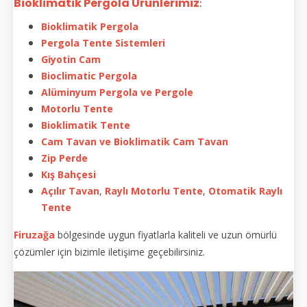
Bioklimatik Pergola Ürünlerimiz
:
Bioklimatik Pergola
Pergola Tente Sistemleri
Giyotin Cam
Bioclimatic Pergola
Alüminyum Pergola ve Pergole
Motorlu Tente
Bioklimatik Tente
Cam Tavan ve Bioklimatik Cam Tavan
Zip Perde
Kış Bahçesi
Açılır Tavan
,
Raylı Motorlu Tente
,
Otomatik Raylı
Tente
Firuzağa
bölgesinde uygun fiyatlarla kaliteli ve uzun ömürlü
çözümler için bizimle iletişime geçebilirsiniz.