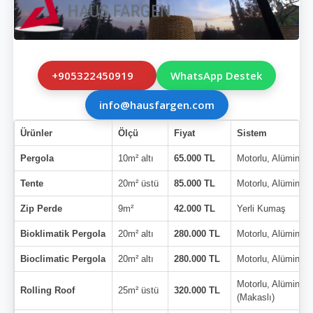
+905322450919
WhatsApp Destek
info@hausfargen.com
Ürünler
Ölçü
Fiyat
Sistem
Pergola
10m² altı
65.000 TL
Motorlu, Alüminyu
Tente
20m² üstü
85.000 TL
Motorlu, Alüminyu
Zip Perde
9m²
42.000 TL
Yerli Kumaş
Bioklimatik Pergola
20m² altı
280.000 TL
Motorlu, Alüminyu
Bioclimatic Pergola
20m² altı
280.000 TL
Motorlu, Alüminyu
Motorlu, Alüminyu
Rolling Roof
25m² üstü
320.000 TL
(Makaslı)