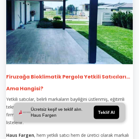
Firuzağa Bioklimatik Pergola Yetkili Satıcıları...
Ama Hangisi?
Yetkili satıcılar, belirli markaların bayiliğini üstlenmiş, eğitimli
teknik personeli olan ve orijinal ürünle montaj yapan
Ücretsiz keşif ve teklif alın.
Teklif Al
firmalardır. Yetkili satıcılar genellikle markanın sitesinde
Haus Fargen
listelenir.
Haus Fargen
, hem yetkili satıcı hem de üretici olarak markalı