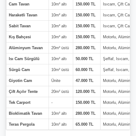
Cam Tavan
10m² altı
150.000 TL
Isıcam, Çift Cam
Haraketli Tavan
10m² altı
150.000 TL
Isıcam, Çift Cam
Sabit Tavan
10m² altı
150.000 TL
Isıcam, Çift Cam
Kış Bahçesi
10m² altı
150.000 TL
Motorlu, Alüminyu
Alüminyum Tavan
20m² üstü
280.000 TL
Motorlu, Alüminyu
Isı Cam Sürgülü
10m² altı
50.000 TL
Şeffaf, Isıcam, Çi
Sürgü Cam
10m² üstü
60.000 TL
Şeffaf, Isıcam, Çi
Giyotin Cam
Ünite
47.000 TL
Motorlu, Alüminyu
Çift Açılır Tente
20m² üstü
120.000 TL
Motorlu, Alüminyu
Tek Carport
-
150.000 TL
Motorlu, Alüminyu
Bioklimatik Tavan
10m² altı
280.000 TL
Motorlu, Alüminyu
Teras Pergola
10m² altı
65.000 TL
Motorlu, Alüminyu