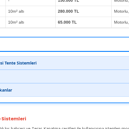
-
150.000 TL
Motorlu
10m² altı
280.000 TL
Motorlu
10m² altı
65.000 TL
Motorlu
i Tente Sistemleri
ekanlar
 Sistemleri
ılı kış bahçesi ve Teras Kapatma çeşitleri ile kullanıcısına istenilen m