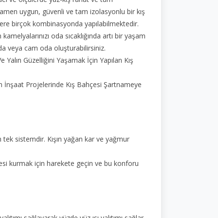
mamen uygun, güvenli ve tam izolasyonlu bir kış
zere birçok kombinasyonda yapılabilmektedir.
an kamelyalarınızı oda sıcaklığında artı bir yaşam
oda veya cam oda oluşturabilirsiniz.
e Yalın Güzelliğini Yaşamak İçin Yapılan Kış
üm İnşaat Projelerinde Kış Bahçesi Şartnameye
an tek sistemdir. Kışın yağan kar ve yağmur
hçesi kurmak için harekete geçin ve bu konforu
lıtımı sağlayarak yüzde yüz ısı yalıtımı sağlar.