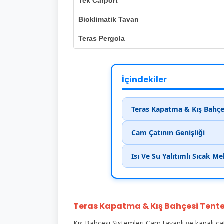
Tek Carport
Bioklimatik Tavan
Teras Pergola
İçindekiler
Teras Kapatma & Kış Bahçes
Cam Çatının Genişliği
Isı Ve Su Yalıtımlı Sıcak M
Teras Kapatma & Kış Bahçesi Tente
Kış Bahçesi Sistemleri Cam tavanlı ve kapalı çat