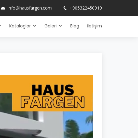
info@hausfargen.com
+905322450919
Kataloglar
Galeri
Blog
İletişim