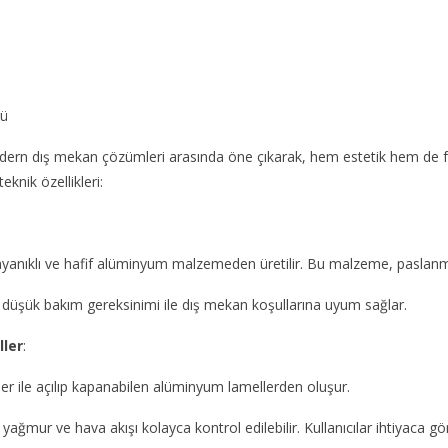
rü
dern dış mekan çözümleri arasında öne çıkarak, hem estetik hem de fo
eknik özellikleri:
 dayanıklı ve hafif alüminyum malzemeden üretilir. Bu malzeme, paslan
 düşük bakım gereksinimi ile dış mekan koşullarına uyum sağlar.
ler
:
er ile açılıp kapanabilen alüminyum lamellerden oluşur.
 yağmur ve hava akışı kolayca kontrol edilebilir. Kullanıcılar ihtiyaca 