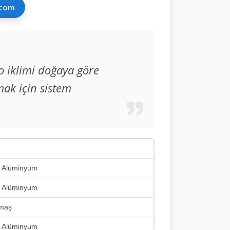
.com
ro iklimi doğaya göre
ak için sistem
, Alüminyum
, Alüminyum
umaş
, Alüminyum