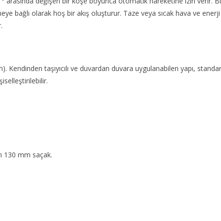
5 ° arasında değişen bir köşe boyunca otomatik hareketine izin verir.
eye bağlı olarak hoş bir akış oluşturur. Taze veya sıcak hava ve enerji
.
). Kendinden taşıyıcılı ve duvardan duvara uygulanabilen yapı, standa
elleştirilebilir.
çin 130 mm saçak.