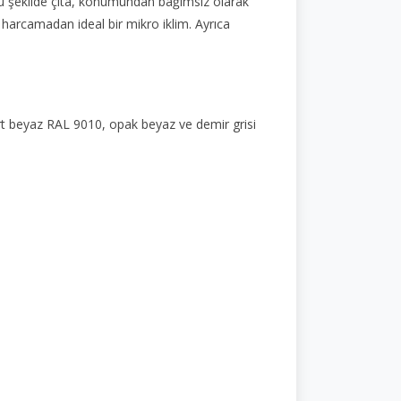
 Bu şekilde çıta, konumundan bağımsız olarak
 harcamadan ideal bir mikro iklim. Ayrıca
rt beyaz RAL 9010, opak beyaz ve demir grisi