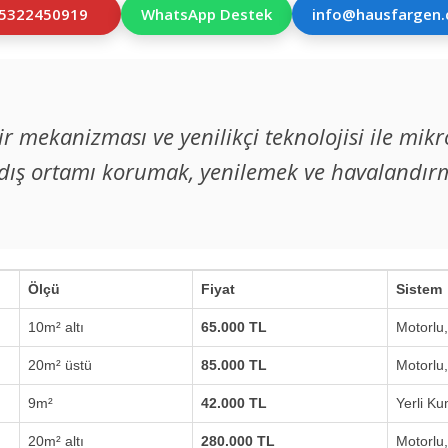
5322450919
WhatsApp Destek
info@hausfargen
r mekanizması ve yenilikçi teknolojisi ile mik
dış ortamı korumak, yenilemek ve havalandırm
Ölçü
Fiyat
Sistem
10m² altı
65.000 TL
Motorlu
20m² üstü
85.000 TL
Motorlu
9m²
42.000 TL
Yerli K
20m² altı
280.000 TL
Motorlu