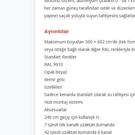
Motorlu sistem, alüminyum çıtaların 0 ° ila 13
her zaman güneş tarafından ısıtılır ve düzenlem
yapının saçak yoluyla suyun tahliyesini sağlarlar
Ayrıntılar
Maksimum boyutları 500 × 602 cm'dir (tek form
veya isteğe bağlı olarak diğer RAL renkleriyle kişis
Standart Renkler
RAL 9010
Opak beyaz
demir grisi
özellikleri
Sadece kenarda standart olarak su tahliyesi i
Hızlı montaj sistemi.
Aksesuarlar
240 cm geçiş için kullanışlı H
7 işlevli tek kanallı uzaktan kumanda
42 işlevli uzaktan kumanda 6 kanal