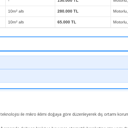
-
150.000 TL
Motorlu
10m² altı
280.000 TL
Motorlu
10m² altı
65.000 TL
Motorlu
i teknolojisi ile mikro iklimi doğaya göre düzenleyerek dış ortamı kor