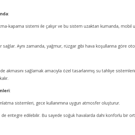
anda
:
açma-kapama sistemi ile çalışır ve bu sistem uzaktan kumanda, mobil 
or sağlar. Aynı zamanda, yağmur, rüzgar gibi hava koşullarına göre oto
lde akmasını sağlamak amacıyla özel tasarlanmış su tahliye sistemleri
alır.
mleri
:
ınlatma sistemleri, gece kullanımına uygun atmosfer oluşturur.
i de entegre edilebilir. Bu sayede soğuk havalarda dahi konforlu bir or