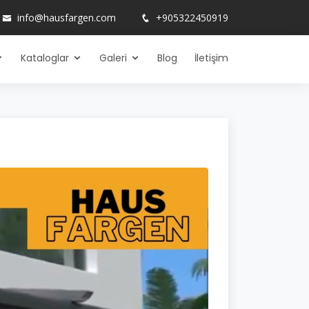
info@hausfargen.com
+905322450919
Kataloglar
Galeri
Blog
İletişim