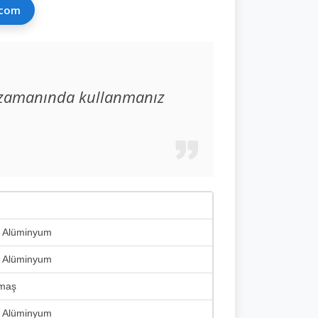
.com
oğu zamanında kullanmanız
, Alüminyum
, Alüminyum
umaş
, Alüminyum