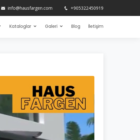
info@hausfargen.com
+905322450919
Kataloglar
Galeri
Blog
İletişim