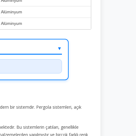
, Alüminyum
, Alüminyum
, Alüminyum
▼
dern bir sistemdir. Pergola sistemleri, açık
zi sağlar.
ktedir. Bu sistemlerin çatıları, genellikle
alzemelerden yapılmıştır ve birçok farklı renk