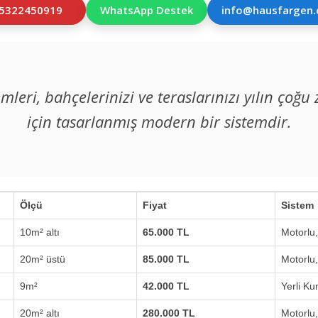
5322450919
WhatsApp Destek
info@hausfargen
emleri, bahçelerinizi ve teraslarınızı yılın ç
için tasarlanmış modern bir sistemdir.
Ölçü
Fiyat
Sistem
10m² altı
65.000 TL
Motorlu
20m² üstü
85.000 TL
Motorlu
9m²
42.000 TL
Yerli K
20m² altı
280.000 TL
Motorlu