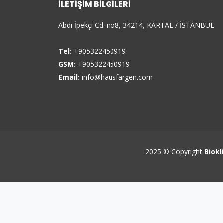
İLETIŞIM BILGILERI
Abdi İpekçi Cd. no8, 34214, KARTAL / İSTANBUL
Tel:
+905322450919
GSM:
+905322450919
Email:
info@hausfargen.com
2025 © Copyright
Biokl