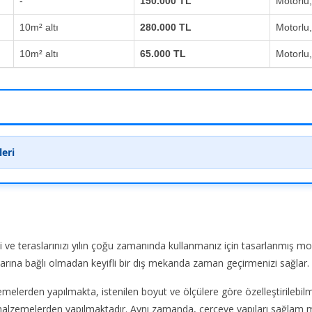
-
150.000 TL
Motorlu
10m² altı
280.000 TL
Motorlu
10m² altı
65.000 TL
Motorlu
leri
zi ve teraslarınızı yılın çoğu zamanında kullanmanız için tasarlanmış mo
artlarına bağlı olmadan keyifli bir dış mekanda zaman geçirmeni
zemelerden yapılmakta, istenilen boyut ve ölçülere göre özelleştirilebilme
ı malzemelerden yapılmaktadır. Aynı zamanda, çerçeve yapıları sağlam m