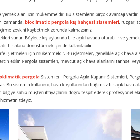
yemek alanı için mükemmeldir. Bu sistemlerin birçok avantajı vardır. Öze
ynı zamanda,
bioclimatic pergola kış bahçesi sistemleri
, rüzgar, 
eçirme zevkini kaybetmek zorunda kalmazsınız.
kleri sunar. Böylece kış aylarında bile açık havada oturabilir ve yemek 
atif bir alana dönüştürmek için de kullanılabilir.
kafe işletmeleri için mükemmeldir. Bu işletmeler, genellikle açık hava a
cih edilir. Pergola sistemleri, mevcut açık hava alanlarını tarihsel ve
oklimatik pergola
Sistemleri, Pergola Açılır Kapanır Sistemleri, P
ar. Bu sistemin kullanımı, hava koşullarından bağımsız bir açık hava alanı
ili tam bilgiye sahip müşteri ihtiyaçlarını doğru tespit ederek profesyone
hizmetinizdeyiz.