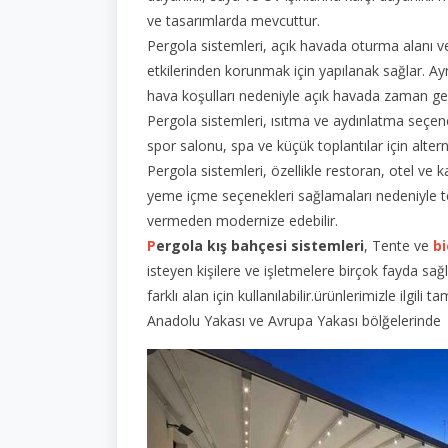
ve tasarımlarda mevcuttur.
Pergola sistemleri, açık havada oturma alanı ve 
etkilerinden korunmak için yapılanak sağlar. A
hava koşulları nedeniyle açık havada zaman g
Pergola sistemleri, ısıtma ve aydınlatma seçene
spor salonu, spa ve küçük toplantılar için altern
Pergola sistemleri, özellikle restoran, otel ve 
yeme içme seçenekleri sağlamaları nedeniyle ter
vermeden modernize edebilir.
P
ergola kış bahçesi sistemleri
, Tente ve
bi
isteyen kişilere ve işletmelere birçok fayda sağl
farklı alan için kullanılabilir.ürünlerimizle ilg
Anadolu Yakası ve Avrupa Yakası bölğelerinde 