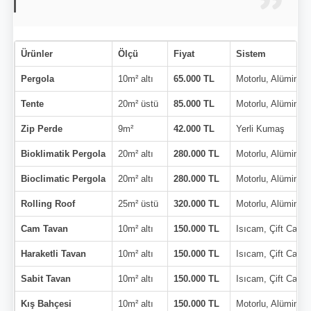
Ürünler
Ölçü
Fiyat
Sistem
Pergola
10m² altı
65.000 TL
Motorlu, Alüminy
Tente
20m² üstü
85.000 TL
Motorlu, Alüminy
Zip Perde
9m²
42.000 TL
Yerli Kumaş
Bioklimatik Pergola
20m² altı
280.000 TL
Motorlu, Alüminy
Bioclimatic Pergola
20m² altı
280.000 TL
Motorlu, Alüminy
Rolling Roof
25m² üstü
320.000 TL
Motorlu, Alüminy
Cam Tavan
10m² altı
150.000 TL
Isıcam, Çift Cam
Haraketli Tavan
10m² altı
150.000 TL
Isıcam, Çift Cam
Sabit Tavan
10m² altı
150.000 TL
Isıcam, Çift Cam
Kış Bahçesi
10m² altı
150.000 TL
Motorlu, Alüminy