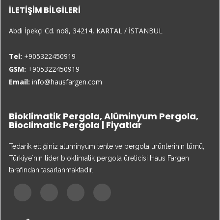
İLETIŞIM BILGILERI
Abdi İpekçi Cd. no8, 34214, KARTAL / İSTANBUL
Tel:
+905322450919
GSM:
+905322450919
Email:
info@hausfargen.com
Bioklimatik Pergola, Alüminyum Pergola,
Bioclimatic Pergola | Fiyatlar
Tedarik ettiğiniz alüminyum tente ve pergola ürünlerinin tümü,
Türkiye`nin lider bioklimatik pergola üreticisi Haus Fargen
tarafından tasarlanmaktadır.