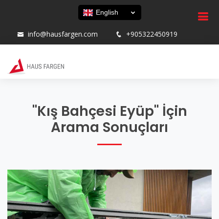
English
info@hausfargen.com
+905322450919
"Kış Bahçesi Eyüp" İçin
Arama Sonuçları