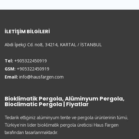
İLETIŞIM BILGILERI
Abdi İpekçi Cd. no8, 34214, KARTAL / İSTANBUL
Tel:
+905322450919
GSM:
+905322450919
Email:
info@hausfargen.com
Bioklimatik Pergola, Alüminyum Pergola,
Bioclimatic Pergola | Fiyatlar
Tedarik ettiğiniz alüminyum tente ve pergola ürünlerinin tümü,
Türkiye`nin lider bioklimatik pergola üreticisi Haus Fargen
tarafından tasarlanmaktadır.