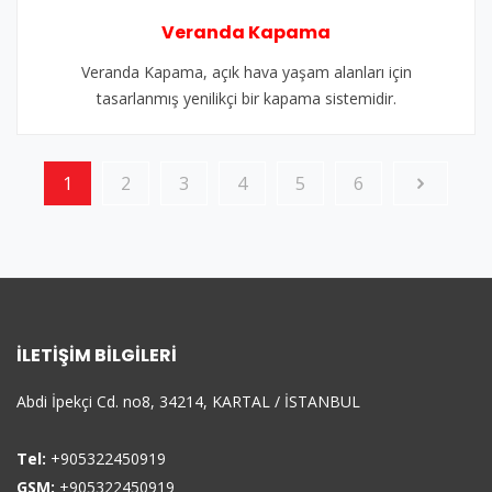
Veranda Kapama
Veranda Kapama, açık hava yaşam alanları için
tasarlanmış yenilikçi bir kapama sistemidir.
1
2
3
4
5
6
İLETIŞIM BILGILERI
Abdi İpekçi Cd. no8, 34214, KARTAL / İSTANBUL
Tel:
+905322450919
GSM:
+905322450919