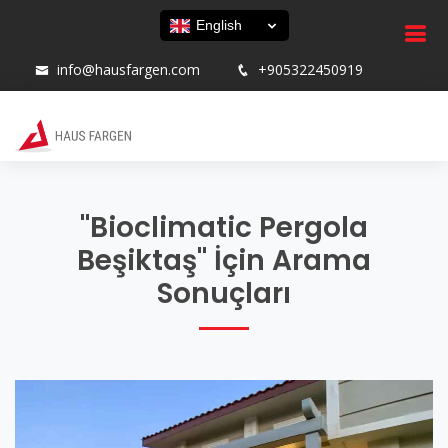
English
info@hausfargen.com
+905322450919
"Bioclimatic Pergola
Beşiktaş" İçin Arama
Sonuçları