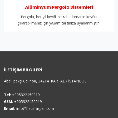
Alüminyum Pergola Sistemleri
Pergola, her yıl keyifli bir rahatlamanın keyfini
çıkarabilmeniz için yaşam tarzınıza uyarlanmıştır.
İLETIŞIM BILGILERI
Abdi İpekçi Cd. no8, 34214, KARTAL / İSTANBUL
Tel:
+905322450919
GSM:
+905322450919
Email:
info@hausfargen.com