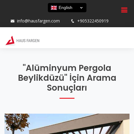
English
info@hausfargen.com
+905322450919
"Alüminyum Pergola
Beylikdüzü" İçin Arama
Sonuçları