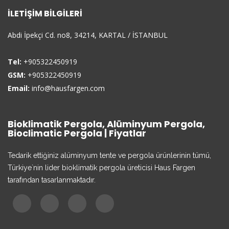
İLETIŞIM BILGILERI
Abdi İpekçi Cd. no8, 34214, KARTAL / İSTANBUL
Tel:
+905322450919
GSM:
+905322450919
Email:
info@hausfargen.com
Bioklimatik Pergola, Alüminyum Pergola,
Bioclimatic Pergola | Fiyatlar
Tedarik ettiğiniz alüminyum tente ve pergola ürünlerinin tümü,
Türkiye`nin lider bioklimatik pergola üreticisi Haus Fargen
tarafından tasarlanmaktadır.