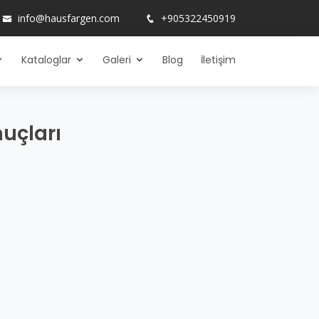
info@hausfargen.com
+905322450919
Kataloglar
Galeri
Blog
İletişim
nuçları