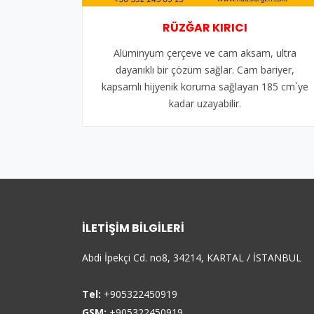
RÜZĞAR KIRICI
Alüminyum çerçeve ve cam aksam, ultra
dayanıklı bir çözüm sağlar. Cam bariyer,
kapsamlı hijyenik koruma sağlayan 185 cm`ye
kadar uzayabilir.
İLETIŞIM BILGILERI
Abdi İpekçi Cd. no8, 34214, KARTAL / İSTANBUL
Tel:
+905322450919
GSM:
+905322450919