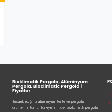
Bioklimatik Pergola, Alüminyum
P
Pergola, Bioclimatic Pergola |
Fiyatlar
Tedarik ettiğiniz alüminyum tente ve pergola
ürünlerinin tümü, Türkiye`nin lider bioklimatik pergola