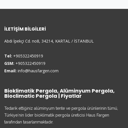
İLETIŞIM BILGILERI
Abdi İpekçi Cd. no8, 34214, KARTAL / İSTANBUL
Tel:
+905322450919
GSM:
+905322450919
Email:
info@hausfargen.com
Bioklimatik Pergola, Alüminyum Pergola,
Bioclimatic Pergola | Fiyatlar
Tedarik ettiğiniz alüminyum tente ve pergola ürünlerinin tümü,
Türkiye`nin lider bioklimatik pergola üreticisi Haus Fargen
tarafından tasarlanmaktadır.