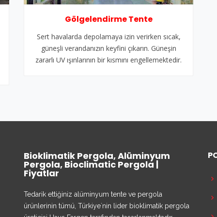
Gölgelendirme Tente
Sert havalarda depolamaya izin verirken sıcak,
güneşli verandanızın keyfini çıkarın. Güneşin
zararlı UV ışınlarının bir kısmını engellemektedir.
Bioklimatik Pergola, Alüminyum
P
Pergola, Bioclimatic Pergola |
Fiyatlar
Tedarik ettiğiniz alüminyum tente ve pergola
ürünlerinin tümü, Türkiye`nin lider bioklimatik pergola