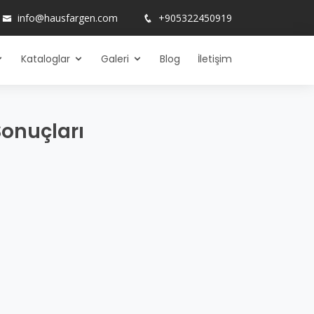
info@hausfargen.com
+905322450919
Kataloglar
Galeri
Blog
İletişim
Sonuçları