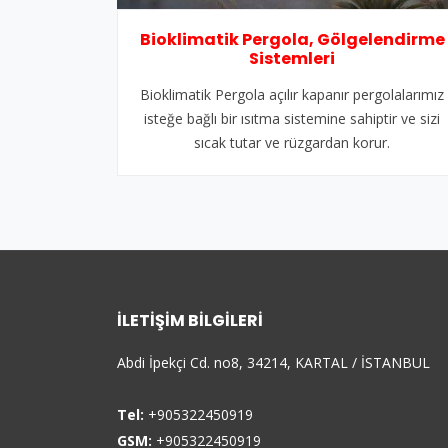
Bioklimatik Pergola, Gölgelendirme
Sistemleri
Bioklimatik Pergola açılır kapanır pergolalarımız
isteğe bağlı bir ısıtma sistemine sahiptir ve sizi
sıcak tutar ve rüzgardan korur.
İLETIŞIM BILGILERI
Abdi İpekçi Cd. no8, 34214, KARTAL / İSTANBUL
Tel:
+905322450919
GSM:
+905322450919