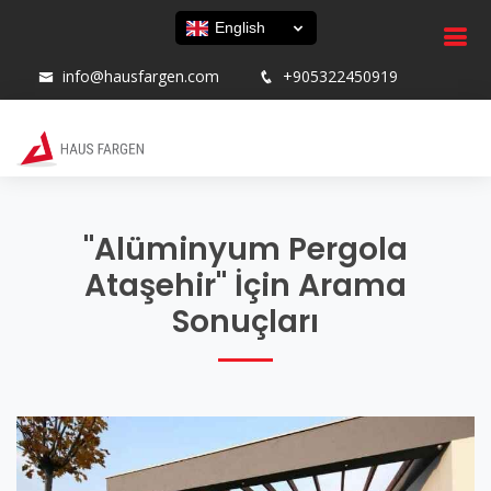
English
info@hausfargen.com
+905322450919
"Alüminyum Pergola
Ataşehir" İçin Arama
Sonuçları