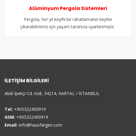
Alüminyum Pergola Sistemleri
Pergola, her yıl keyifli bir rahatlamanın keyfini
çıkarabilmeniz için yaşam tarzınıza uyarlanmıştır.
İLETIŞIM BILGILERI
Abdi İpekçi Cd. no8, 34214, KARTAL / İSTANBUL
Tel:
+905322450919
GSM:
+905322450919
Email:
info@hausfargen.com