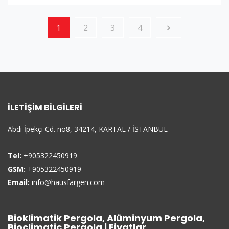
1
2
3
4
İLETIŞIM BILGILERI
Abdi İpekçi Cd. no8, 34214, KARTAL / İSTANBUL
Tel:
+905322450919
GSM:
+905322450919
Email:
info@hausfargen.com
Bioklimatik Pergola, Alüminyum Pergola,
Bioclimatic Pergola | Fiyatlar