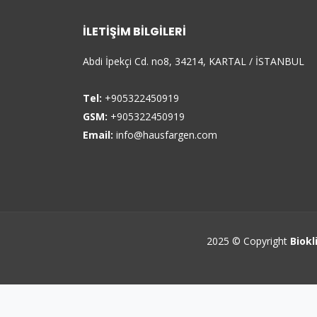
İLETIŞIM BILGILERI
Abdi İpekçi Cd. no8, 34214, KARTAL / İSTANBUL
Tel:
+905322450919
GSM:
+905322450919
Email:
info@hausfargen.com
2025 © Copyright
Biokl