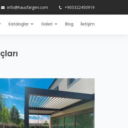
info@hausfargen.com
+905322450919
Kataloglar
Galeri
Blog
İletişim
çları