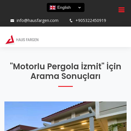
English
info@hausfargen.com
+905322450919
"Motorlu Pergola İzmit" İçin
Arama Sonuçları