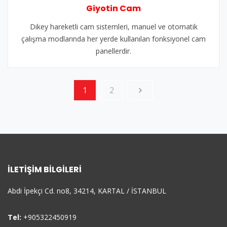
Giyotin Cam
Dikey hareketli cam sistemleri, manuel ve otomatik
çalışma modlarında her yerde kullanılan fonksiyonel cam
panellerdir.
1
2
İLETIŞIM BILGILERI
Abdi İpekçi Cd. no8, 34214, KARTAL / İSTANBUL
Tel:
+905322450919