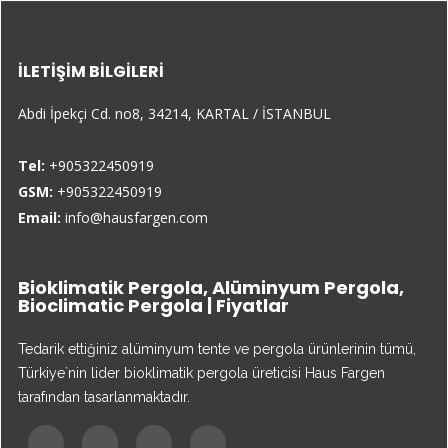
İLETIŞIM BILGILERI
Abdi İpekçi Cd. no8, 34214, KARTAL / İSTANBUL
Tel:
+905322450919
GSM:
+905322450919
Email:
info@hausfargen.com
Bioklimatik Pergola, Alüminyum Pergola,
Bioclimatic Pergola | Fiyatlar
Tedarik ettiğiniz alüminyum tente ve pergola ürünlerinin tümü,
Türkiye`nin lider bioklimatik pergola üreticisi Haus Fargen
tarafından tasarlanmaktadır.