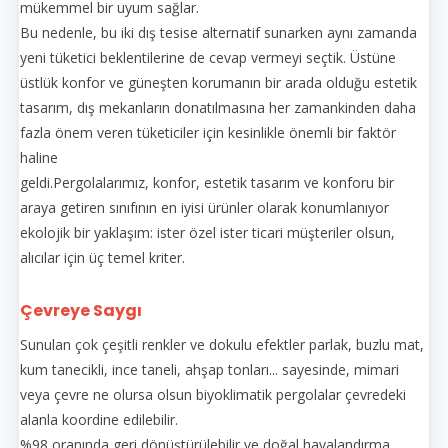
mükemmel bir uyum sağlar.
Bu nedenle, bu iki dış tesise alternatif sunarken aynı zamanda
yeni tüketici beklentilerine de cevap vermeyi seçtik. Üstüne
üstlük konfor ve güneşten korumanın bir arada olduğu estetik
tasarım, dış mekanların donatılmasına her zamankinden daha
fazla önem veren tüketiciler için kesinlikle önemli bir faktör
haline
geldi.Pergolalarımız, konfor, estetik tasarım ve konforu bir
araya getiren sınıfının en iyisi ürünler olarak konumlanıyor
ekolojik bir yaklaşım: ister özel ister ticari müşteriler olsun,
alıcılar için üç temel kriter.
Çevreye Saygı
Sunulan çok çeşitli renkler ve dokulu efektler parlak, buzlu mat,
kum tanecikli, ince taneli, ahşap tonları... sayesinde, mimari
veya çevre ne olursa olsun biyoklimatik pergolalar çevredeki
alanla koordine edilebilir.
%98 oranında geri dönüştürülebilir ve doğal havalandırma