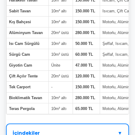
Haraketli Tavan
10m² altı
150.000 TL
Isıcam, Çift Cam
Sabit Tavan
10m² altı
150.000 TL
Isıcam, Çift Cam
Kış Bahçesi
10m² altı
150.000 TL
Motorlu, Alüminy
Alüminyum Tavan
20m² üstü
280.000 TL
Motorlu, Alüminy
Isı Cam Sürgülü
10m² altı
50.000 TL
Şeffaf, Isıcam, Çi
Sürgü Cam
10m² üstü
60.000 TL
Şeffaf, Isıcam, Çi
Giyotin Cam
Ünite
47.000 TL
Motorlu, Alüminy
Çift Açılır Tente
20m² üstü
120.000 TL
Motorlu, Alüminy
Tek Carport
-
150.000 TL
Motorlu, Alüminy
Bioklimatik Tavan
10m² altı
280.000 TL
Motorlu, Alüminy
Teras Pergola
10m² altı
65.000 TL
Motorlu, Alüminy
İçindekiler
▼