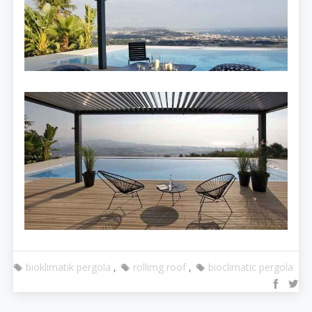
bioklimatik pergola
rollimg roof
bioclimatic pergola