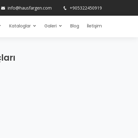
info@hausfargen.com
+905322450919
Kataloglar
Galeri
Blog
İletişim
ları