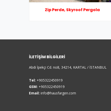
Zip Perde, Skyroof Pergola
İLETIŞIM BILGILERI
Abdi İpekçi Cd. no8, 34214, KARTAL / İSTANBUL
Tel:
+905322450919
GSM:
+905322450919
Email:
info@hausfargen.com