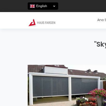
English
Ana 
"Sk