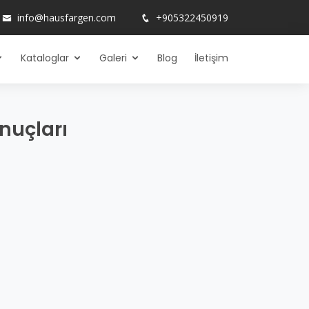
info@hausfargen.com
+905322450919
Kataloglar
Galeri
Blog
İletişim
nuçları