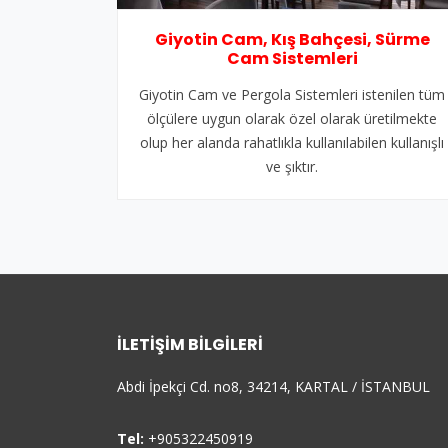
Giyotin Cam, Kış Bahçesi, Sürme
Cam Sistemleri
Giyotin Cam ve Pergola Sistemleri istenilen tüm
ölçülere uygun olarak özel olarak üretilmekte
olup her alanda rahatlıkla kullanılabilen kullanışlı
ve şıktır.
İLETIŞIM BILGILERI
Abdi İpekçi Cd. no8, 34214, KARTAL / İSTANBUL
Tel:
+905322450919