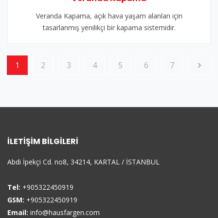
Veranda Kapama, açık hava yaşam alanları için
tasarlanmış yenilikçi bir kapama sistemidir.
1
2
3
4
5
6
7
İLETIŞIM BILGILERI
Abdi İpekçi Cd. no8, 34214, KARTAL / İSTANBUL
Tel:
+905322450919
GSM:
+905322450919
Email:
info@hausfargen.com