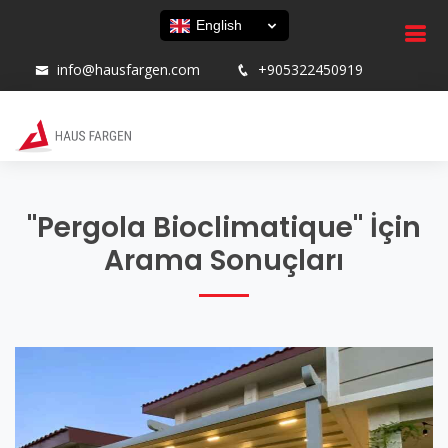
English
info@hausfargen.com
+905322450919
"Pergola Bioclimatique" İçin
Arama Sonuçları