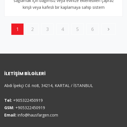
sağlamak için bağımsız veya evinize eklenebilen çapraz
kirişli veya kafesli bir kaplamaya sahip sistem
1
2
3
4
5
6
İLETIŞIM BILGILERI
Abdi İpekçi Cd. no8, 34214, KARTAL / İSTANBUL
Tel:
+905322450919
GSM:
+905322450919
Email:
info@hausfargen.com