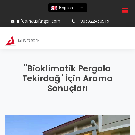
English
info@hausfargen.com
+905322450919
"Bioklimatik Pergola
Tekirdağ" İçin Arama
Sonuçları