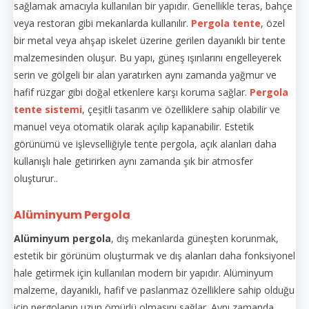
sağlamak amacıyla kullanılan bir yapıdır. Genellikle teras, bahçe
veya restoran gibi mekanlarda kullanılır.
Pergola tente
, özel
bir metal veya ahşap iskelet üzerine gerilen dayanıklı bir tente
malzemesinden oluşur. Bu yapı, güneş ışınlarını engelleyerek
serin ve gölgeli bir alan yaratırken aynı zamanda yağmur ve
hafif rüzgar gibi doğal etkenlere karşı koruma sağlar.
Pergola
tente sistemi
, çeşitli tasarım ve özelliklere sahip olabilir ve
manuel veya otomatik olarak açılıp kapanabilir. Estetik
görünümü ve işlevselliğiyle tente pergola, açık alanları daha
kullanışlı hale getirirken aynı zamanda şık bir atmosfer
oluşturur..
Alüminyum Pergola
Alüminyum pergola
, dış mekanlarda güneşten korunmak,
estetik bir görünüm oluşturmak ve dış alanları daha fonksiyonel
hale getirmek için kullanılan modern bir yapıdır. Alüminyum
malzeme, dayanıklı, hafif ve paslanmaz özelliklere sahip olduğu
için pergolanın uzun ömürlü olmasını sağlar. Aynı zamanda