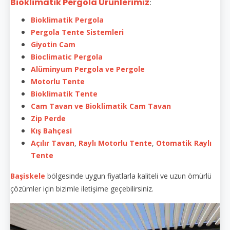
Bioklimatik Pergola Ürünlerimiz
:
Bioklimatik Pergola
Pergola Tente Sistemleri
Giyotin Cam
Bioclimatic Pergola
Alüminyum Pergola ve Pergole
Motorlu Tente
Bioklimatik Tente
Cam Tavan ve Bioklimatik Cam Tavan
Zip Perde
Kış Bahçesi
Açılır Tavan
,
Raylı Motorlu Tente
,
Otomatik Raylı
Tente
Başiskele
bölgesinde uygun fiyatlarla kaliteli ve uzun ömürlü
çözümler için bizimle iletişime geçebilirsiniz.