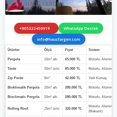
+905322450919
WhatsApp Destek
info@hausfargen.com
Ürünler
Ölçü
Fiyat
Sistem
Pergola
10m² altı
65.000 TL
Motorlu, Alüminyu
Tente
20m² üstü
85.000 TL
Motorlu, Alüminyu
Zip Perde
9m²
42.000 TL
Yerli Kumaş
Bioklimatik Pergola
20m² altı
280.000 TL
Motorlu, Alüminyu
Bioclimatic Pergola
20m² altı
280.000 TL
Motorlu, Alüminyu
Motorlu, Alüminyu
Rolling Roof
25m² üstü
320.000 TL
(Makaslı)