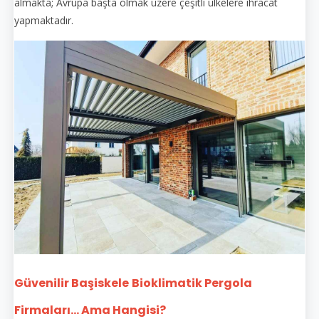
almakta; Avrupa başta olmak üzere çeşitli ülkelere ihracat
yapmaktadır.
Güvenilir Başiskele
Bioklimatik Pergola
Firmaları... Ama Hangisi?