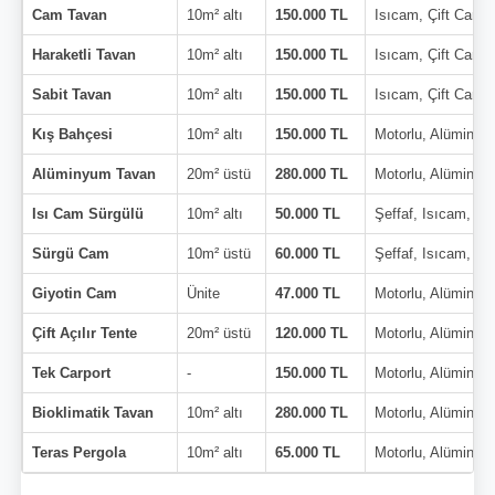
Cam Tavan
10m² altı
150.000 TL
Isıcam, Çift Cam
Haraketli Tavan
10m² altı
150.000 TL
Isıcam, Çift Cam
Sabit Tavan
10m² altı
150.000 TL
Isıcam, Çift Cam
Kış Bahçesi
10m² altı
150.000 TL
Motorlu, Alüminyu
Alüminyum Tavan
20m² üstü
280.000 TL
Motorlu, Alüminyu
Isı Cam Sürgülü
10m² altı
50.000 TL
Şeffaf, Isıcam, Çi
Sürgü Cam
10m² üstü
60.000 TL
Şeffaf, Isıcam, Çi
Giyotin Cam
Ünite
47.000 TL
Motorlu, Alüminyu
Çift Açılır Tente
20m² üstü
120.000 TL
Motorlu, Alüminyu
Tek Carport
-
150.000 TL
Motorlu, Alüminyu
Bioklimatik Tavan
10m² altı
280.000 TL
Motorlu, Alüminyu
Teras Pergola
10m² altı
65.000 TL
Motorlu, Alüminyu