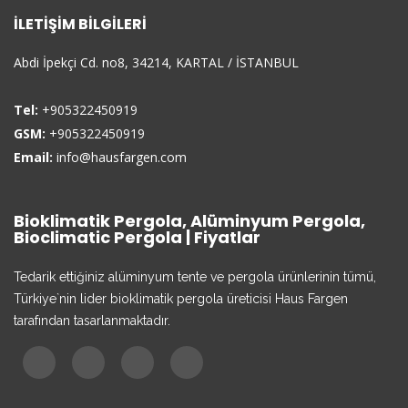
İLETIŞIM BILGILERI
Abdi İpekçi Cd. no8, 34214, KARTAL / İSTANBUL
Tel:
+905322450919
GSM:
+905322450919
Email:
info@hausfargen.com
Bioklimatik Pergola, Alüminyum Pergola,
Bioclimatic Pergola | Fiyatlar
Tedarik ettiğiniz alüminyum tente ve pergola ürünlerinin tümü,
Türkiye`nin lider bioklimatik pergola üreticisi Haus Fargen
tarafından tasarlanmaktadır.