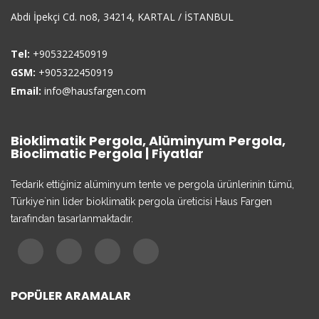
Abdi İpekçi Cd. no8, 34214, KARTAL / İSTANBUL
Tel:
+905322450919
GSM:
+905322450919
Email:
info@hausfargen.com
Bioklimatik Pergola, Alüminyum Pergola,
Bioclimatic Pergola | Fiyatlar
Tedarik ettiğiniz alüminyum tente ve pergola ürünlerinin tümü,
Türkiye`nin lider bioklimatik pergola üreticisi Haus Fargen
tarafından tasarlanmaktadır.
POPÜLER ARAMALAR