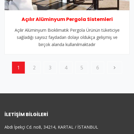
Açılır Alüminyum Pergola Sistemleri
Açılır Alüminyum Bioklimatik Pergola Ürünün tüketiciye
sağladığı sayısız faydadan dolayı oldukça gelişmiş ve
birçok alanda kullanılmaktadır
1
2
3
4
5
6
İLETIŞIM BILGILERI
Abdi İpekçi Cd. no8, 34214, KARTAL / İSTANBUL