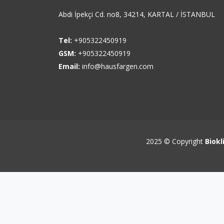
Abdi İpekçi Cd. no8, 34214, KARTAL / İSTANBUL
Tel:
+905322450919
GSM:
+905322450919
Email:
info@hausfargen.com
2025 © Copyright
Biokl