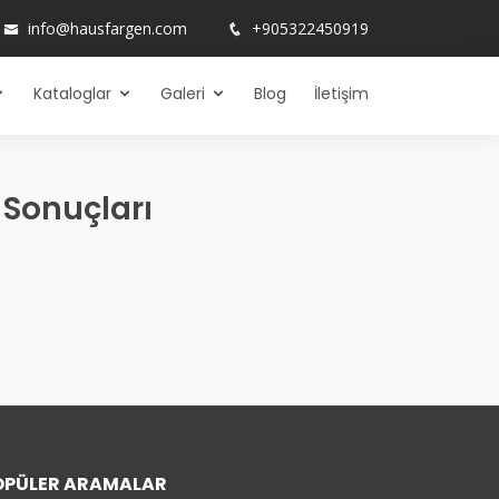
info@hausfargen.com
+905322450919
Kataloglar
Galeri
Blog
İletişim
 Sonuçları
OPÜLER ARAMALAR