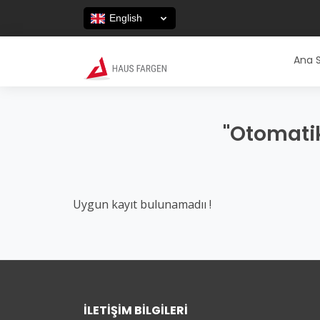
English
Ana 
"Otomatik
Uygun kayıt bulunamadıı !
İLETIŞIM BILGILERI