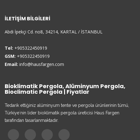
İLETIŞIM BILGILERI
Abdi İpekçi Cd. no8, 34214, KARTAL / İSTANBUL
Tel:
+905322450919
GSM:
+905322450919
Email:
info@hausfargen.com
Bioklimatik Pergola, Alüminyum Pergola,
Bioclimatic Pergola | Fiyatlar
Tedarik ettiğiniz alüminyum tente ve pergola ürünlerinin tümü,
Türkiye`nin lider bioklimatik pergola üreticisi Haus Fargen
tarafından tasarlanmaktadır.