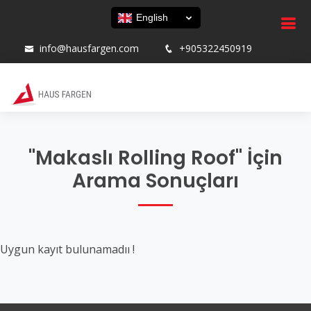
English
info@hausfargen.com
+905322450919
"Makaslı Rolling Roof" İçin
Arama Sonuçları
Uygun kayıt bulunamadıı !