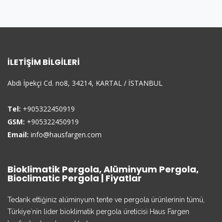
İLETIŞIM BILGILERI
Abdi İpekçi Cd. no8, 34214, KARTAL / İSTANBUL
Tel:
+905322450919
GSM:
+905322450919
Email:
info@hausfargen.com
Bioklimatik Pergola, Alüminyum Pergola,
Bioclimatic Pergola | Fiyatlar
Tedarik ettiğiniz alüminyum tente ve pergola ürünlerinin tümü,
Türkiye`nin lider bioklimatik pergola üreticisi Haus Fargen